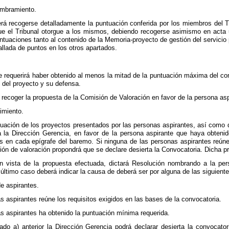
ombramiento.
erá recogerse detalladamente la puntuación conferida por los miembros del 
que el Tribunal otorgue a los mismos, debiendo recogerse asimismo en acta
untuaciones tanto al contenido de la Memoria-proyecto de gestión del servicio
llada de puntos en los otros apartados.
 requerirá haber obtenido al menos la mitad de la puntuación máxima del co
n del proyecto y su defensa.
recoger la propuesta de la Comisión de Valoración en favor de la persona as
imiento.
uación de los proyectos presentados por las personas aspirantes, así como d
a la Dirección Gerencia, en favor de la persona aspirante que haya obteni
es en cada epígrafe del baremo. Si ninguna de las personas aspirantes reúne 
ión de valoración propondrá que se declare desierta la Convocatoria. Dicha p
n vista de la propuesta efectuada, dictará Resolución nombrando a la per
 último caso deberá indicar la causa de deberá ser por alguna de las siguiente
de aspirantes.
s aspirantes reúne los requisitos exigidos en las bases de la convocatoria.
s aspirantes ha obtenido la puntuación mínima requerida.
do a) anterior la Dirección Gerencia podrá declarar desierta la convocator