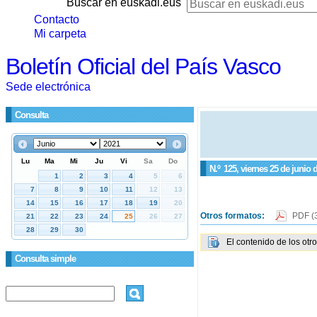
Buscar en euskadi.eus
Contacto
Mi carpeta
Boletín Oficial del País Vasco
Sede electrónica
Consulta
N.º
125
, viernes 25 de junio 
Otros formatos:
PDF
(
El contenido de los otr
Consulta simple