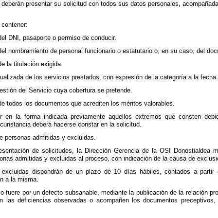
 deberán presentar su solicitud con todos sus datos personales, acompañada
 contener:
el DNI, pasaporte o permiso de conducir.
l nombramiento de personal funcionario o estatutario o, en su caso, del docum
 la titulación exigida.
actualizada de los servicios prestados, con expresión de la categoría a la fec
stión del Servicio cuya cobertura se pretende.
e todos los documentos que acrediten los méritos valorables.
ar en la forma indicada previamente aquellos extremos que consten debi
rcunstancia deberá hacerse constar en la solicitud.
de personas admitidas y excluidas.
esentación de solicitudes, la Dirección Gerencia de la OSI Donostialdea 
sonas admitidas y excluidas al proceso, con indicación de la causa de exclusi
excluidas dispondrán de un plazo de 10 días hábiles, contados a partir d
n a la misma.
lo fuere por un defecto subsanable, mediante la publicación de la relación pr
n las deficiencias observadas o acompañen los documentos preceptivos, c