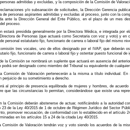
e personas admitidas y excluidas, y la composición de la Comisión de Valoraci
 reclamaciones y/o subsanación de solicitudes, la Dirección Gerencia public
itiva de personas aspirantes admitidas y excluidas al proceso, junto con la co
ada ante la Dirección General del Ente Público, en el plazo de un mes d
 del proceso.
 estará presidida generalmente por la Directora Médica, e integrada por el
Directora de Personas (que actuará como Secretaria con voz y voto) y en c
de personal estatutario fijo, funcionario de carrera o laboral fijo del mismo ni
omisión tres vocales, uno de ellos designado por el IVAP, que deberán osten
tario fijo, funcionario de carrera o laboral fijo y ostentar puesto funcional de
de la Comisión se nombrará un suplente que actuará en ausencia del anterior 
o podrá ser designado como miembro del Tribunal su equivalente de cualquier 
a Comisión de Valoración pertenecerán a la misma a título individual. En
in perjuicio de su sometimiento a derecho.
á al principio de presencia equilibrada de mujeres y hombres, de acuerdo a
e que las circunstancias lo permitan, considerándose que existe una repre
n la Comisión deberán abstenerse de actuar, notificándolo a la autoridad c
o 23 de la Ley 40/2015 de 1 de octubre de Régimen Jurídico del Sector Públ
to, promover recusación, de conformidad con lo establecido en el artículo 24
rminadas en los artículos 15 a 24 de la citada Ley 40/2015.
 Comisión de Valoración tendrán voz y voto siendo los acuerdos de la mis