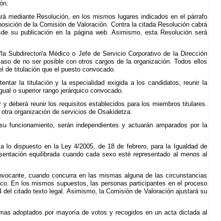
ón.
ará mediante Resolución, en los mismos lugares indicados en el párrafo
mposición de la Comisión de Valoración. Contra la citada Resolución cabrá
esde su publicación en la página web. Asimismo, esta Resolución será
/la Subdirector/a Médico o Jefe de Servicio Corporativo de la Dirección
aso de no ser posible con otros cargos de la organización. Todos ellos
vel de titulación que el puesto convocado.
tar la titulación y la especialidad exigida a los candidatos, reunir la
 igual o superior rango jerárquico convocado.
y deberá reunir los requisitos establecidos para los miembros titulares.
otra organización de servicios de Osakidetza.
 su funcionamiento, serán independientes y actuarán amparados por la
 lo dispuesto en la Ley 4/2005, de 18 de febrero, para la Igualdad de
sentación equilibrada cuando cada sexo esté representado al menos al
onvocante, cuando concurra en las mismas alguna de las circunstancias
ico. En los mismos supuestos, las personas participantes en el proceso
 del citado texto legal. Asimismo, la Comisión de Valoración ajustará su
mas adoptados por mayoría de votos y recogidos en un acta dictada al