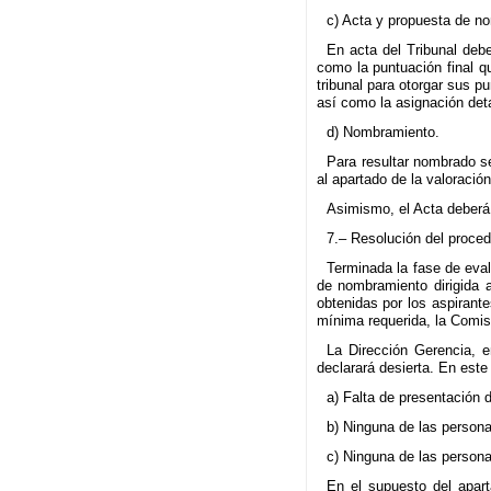
c) Acta y propuesta de n
En acta del Tribunal deb
como la puntuación final 
tribunal para otorgar sus p
así como la asignación deta
d) Nombramiento.
Para resultar nombrado se
al apartado de la valoració
Asimismo, el Acta deberá 
7.– Resolución del proced
Terminada la fase de eval
de nombramiento dirigida 
obtenidas por los aspirant
mínima requerida, la Comis
La Dirección Gerencia, e
declarará desierta. En este
a) Falta de presentación 
b) Ninguna de las persona
c) Ninguna de las persona
En el supuesto del aparta