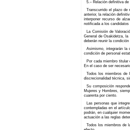
5.– Relación definitiva d
Transcurrido el plazo de
anterior, la relación defin
interponer recurso de alz
notificada a los candidatos
La Comisión de Valoración
General de Osakidetza, la 
deberán reunir la condición 
Asimismo, integrarán la c
condición de personal estatu
Por cada miembro titular 
En el caso de ser necesari
Todos los miembros de l
discrecionalidad técnica, s
Su composición responder
Mujeres y Hombres, siempr
cuarenta por ciento.
Las personas que integre
contempladas en el artícul
podrán, en cualquier momen
actuación a las reglas dete
Todos los miembros de la
efecto.