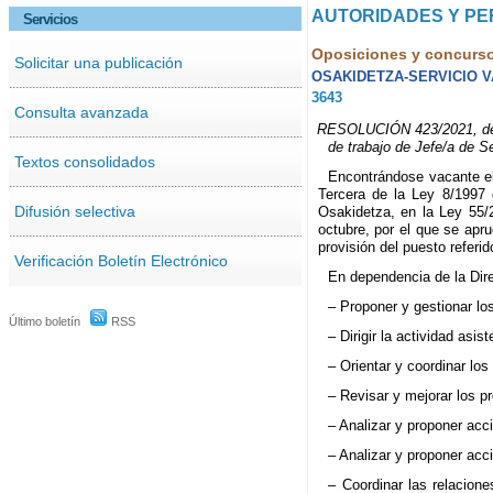
AUTORIDADES Y P
Servicios
Oposiciones y concurs
Solicitar una publicación
OSAKIDETZA-SERVICIO 
3643
Consulta avanzada
RESOLUCIÓN 423/2021, de 19
de trabajo de Jefe/a de Se
Textos consolidados
Encontrándose vacante el
Tercera de la Ley 8/1997 
Difusión selectiva
Osakidetza, en la Ley 55/2
octubre, por el que se apr
provisión del puesto referi
Verificación Boletín Electrónico
En dependencia de la Dir
– Proponer y gestionar los
Último boletín
RSS
– Dirigir la actividad asist
– Orientar y coordinar lo
– Revisar y mejorar los p
– Analizar y proponer acc
– Analizar y proponer acc
– Coordinar las relacione