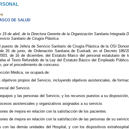
ERSONAL
os
VASCO DE SALUD
 de abril, de la Directora Gerente de la Organización Sanitaria Integrada D
rvicio Sanitario de Cirugía Plástica.
 puesto de Jefe/a de Servicio Sanitario de Cirugía Plástica de la OSI Donos
de 26 de junio, de Ordenación Sanitaria de Euskadi, en el Decreto 186/20
003, de 16 de diciembre, del Estatuto Marco del personal estatutario de l
ueba el Texto Refundido de la Ley del Estatuto Básico del Empleado Público,
do, por el procedimiento de concurso.
ección Médica, se ocupará de:
 objetivos propios del Servicio, incluyendo objetivos asistenciales, de formac
encial del Servicio.
s equipos y las personas del Servicio, y los recursos puestos a su disposición
rocesos asistenciales y organizativos asignados a su servicio.
iones de mejora en relación con la satisfacción de los pacientes.
iones de mejora en relación con la satisfacción de las personas de su servici
s con las demás unidades del Hospital, y con los dispositivos extrahospita