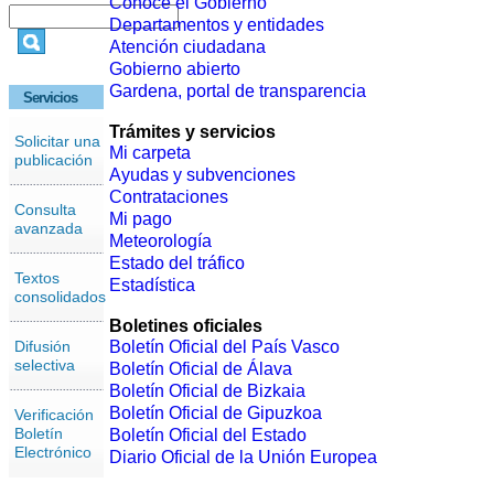
Conoce el Gobierno
Departamentos y entidades
Atención ciudadana
Gobierno abierto
Gardena, portal de transparencia
Servicios
Trámites y servicios
Solicitar una
Mi carpeta
publicación
Ayudas y subvenciones
Contrataciones
Consulta
Mi pago
avanzada
Meteorología
Estado del tráfico
Textos
Estadística
consolidados
Boletines oficiales
Difusión
Boletín Oficial del País Vasco
selectiva
Boletín Oficial de Álava
Boletín Oficial de Bizkaia
Boletín Oficial de Gipuzkoa
Verificación
Boletín
Boletín Oficial del Estado
Electrónico
Diario Oficial de la Unión Europea