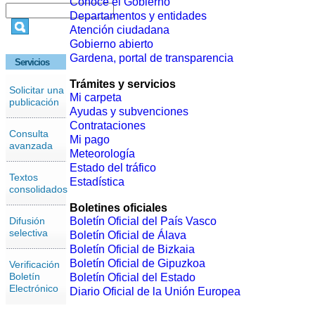
Conoce el Gobierno
Departamentos y entidades
Atención ciudadana
Gobierno abierto
Gardena, portal de transparencia
Servicios
Trámites y servicios
Solicitar una
Mi carpeta
publicación
Ayudas y subvenciones
Contrataciones
Consulta
Mi pago
avanzada
Meteorología
Estado del tráfico
Textos
Estadística
consolidados
Boletines oficiales
Difusión
Boletín Oficial del País Vasco
selectiva
Boletín Oficial de Álava
Boletín Oficial de Bizkaia
Boletín Oficial de Gipuzkoa
Verificación
Boletín
Boletín Oficial del Estado
Electrónico
Diario Oficial de la Unión Europea