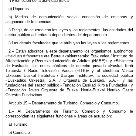
f) Promoción de la actividad física.
g) Deportes.
h) Medios de comunicación social; concesión de emisoras y
asignación de frecuencias.
i) Dirigir, de acuerdo con las leyes y los reglamentos, las entidades del
sector público adscritas o dependientes del departamento.
j) Las demás facultades que le atribuyan las leyes y los reglamentos.
2.– Están adscritos a este departamento los organismos autónomos
«Helduen Alfabetatze eta Berreuskalduntzerako Erakundea / Instituto de
Alfabetización y Reeuskaldunización de Adultos (HABE)», y «Biblioteca
de Euskadi»; los entes públicos de derecho privado «Euskal Irrati
Telebista / Radio Televisión Vasca (EITB)» y el «Instituto Vasco
Etxepare Euskal Institutua / Basque Institute»; la sociedad pública
«Euskadiko Orkestra, S.A. / Orquesta de Euskadi, S.A.»; y las
fundaciones del sector público «Fundación Euskadi Kirola Fundazioa» y
«Fundación Joven Orquesta de Euskal Herria-Euskal Herriko Gazte
Orkestra Fundazioa».
Articulo 15.– Departamento de Turismo, Comercio y Consumo.
1.– Al Departamento de Turismo, Comercio y Consumo le
corresponden las siguientes funciones y áreas de actuación:
a) Turismo.
b) Comercio.