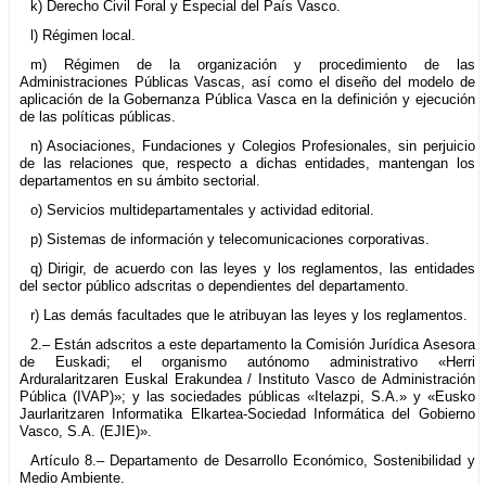
k) Derecho Civil Foral y Especial del País Vasco.
l) Régimen local.
m) Régimen de la organización y procedimiento de las
Administraciones Públicas Vascas, así como el diseño del modelo de
aplicación de la Gobernanza Pública Vasca en la definición y ejecución
de las políticas públicas.
n) Asociaciones, Fundaciones y Colegios Profesionales, sin perjuicio
de las relaciones que, respecto a dichas entidades, mantengan los
departamentos en su ámbito sectorial.
o) Servicios multidepartamentales y actividad editorial.
p) Sistemas de información y telecomunicaciones corporativas.
q) Dirigir, de acuerdo con las leyes y los reglamentos, las entidades
del sector público adscritas o dependientes del departamento.
r) Las demás facultades que le atribuyan las leyes y los reglamentos.
2.– Están adscritos a este departamento la Comisión Jurídica Asesora
de Euskadi; el organismo autónomo administrativo «Herri
Arduralaritzaren Euskal Erakundea / Instituto Vasco de Administración
Pública (IVAP)»; y las sociedades públicas «Itelazpi, S.A.» y «Eusko
Jaurlaritzaren Informatika Elkartea-Sociedad Informática del Gobierno
Vasco, S.A. (EJIE)».
Artículo 8.– Departamento de Desarrollo Económico, Sostenibilidad y
Medio Ambiente.