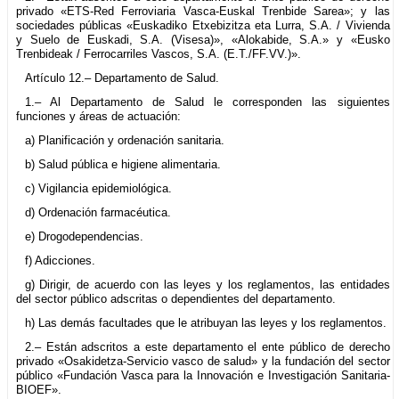
privado «ETS-Red Ferroviaria Vasca-Euskal Trenbide Sarea»; y las
sociedades públicas «Euskadiko Etxebizitza eta Lurra, S.A. / Vivienda
y Suelo de Euskadi, S.A. (Visesa)», «Alokabide, S.A.» y «Eusko
Trenbideak / Ferrocarriles Vascos, S.A. (E.T./FF.VV.)».
Artículo 12.– Departamento de Salud.
1.– Al Departamento de Salud le corresponden las siguientes
funciones y áreas de actuación:
a) Planificación y ordenación sanitaria.
b) Salud pública e higiene alimentaria.
c) Vigilancia epidemiológica.
d) Ordenación farmacéutica.
e) Drogodependencias.
f) Adicciones.
g) Dirigir, de acuerdo con las leyes y los reglamentos, las entidades
del sector público adscritas o dependientes del departamento.
h) Las demás facultades que le atribuyan las leyes y los reglamentos.
2.– Están adscritos a este departamento el ente público de derecho
privado «Osakidetza-Servicio vasco de salud» y la fundación del sector
público «Fundación Vasca para la Innovación e Investigación Sanitaria-
BIOEF».