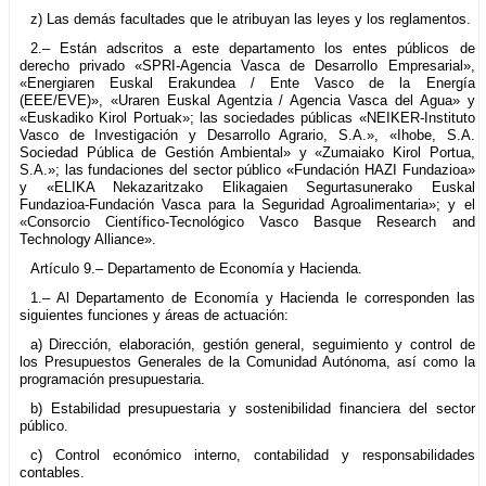
z) Las demás facultades que le atribuyan las leyes y los reglamentos.
2.– Están adscritos a este departamento los entes públicos de
derecho privado «SPRI-Agencia Vasca de Desarrollo Empresarial»,
«Energiaren Euskal Erakundea / Ente Vasco de la Energía
(EEE/EVE)», «Uraren Euskal Agentzia / Agencia Vasca del Agua» y
«Euskadiko Kirol Portuak»; las sociedades públicas «NEIKER-Instituto
Vasco de Investigación y Desarrollo Agrario, S.A.», «Ihobe, S.A.
Sociedad Pública de Gestión Ambiental» y «Zumaiako Kirol Portua,
S.A.»; las fundaciones del sector público «Fundación HAZI Fundazioa»
y «ELIKA Nekazaritzako Elikagaien Segurtasunerako Euskal
Fundazioa-Fundación Vasca para la Seguridad Agroalimentaria»; y el
«Consorcio Científico-Tecnológico Vasco Basque Research and
Technology Alliance».
Artículo 9.– Departamento de Economía y Hacienda.
1.– Al Departamento de Economía y Hacienda le corresponden las
siguientes funciones y áreas de actuación:
a) Dirección, elaboración, gestión general, seguimiento y control de
los Presupuestos Generales de la Comunidad Autónoma, así como la
programación presupuestaria.
b) Estabilidad presupuestaria y sostenibilidad financiera del sector
público.
c) Control económico interno, contabilidad y responsabilidades
contables.