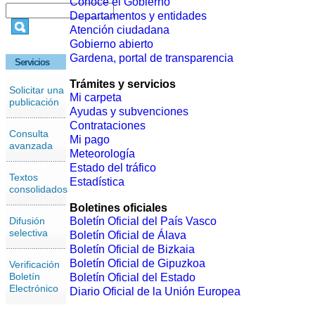
Conoce el Gobierno
Departamentos y entidades
Atención ciudadana
Gobierno abierto
Gardena, portal de transparencia
Servicios
Trámites y servicios
Solicitar una
Mi carpeta
publicación
Ayudas y subvenciones
Contrataciones
Consulta
Mi pago
avanzada
Meteorología
Estado del tráfico
Textos
Estadística
consolidados
Boletines oficiales
Difusión
Boletín Oficial del País Vasco
selectiva
Boletín Oficial de Álava
Boletín Oficial de Bizkaia
Boletín Oficial de Gipuzkoa
Verificación
Boletín
Boletín Oficial del Estado
Electrónico
Diario Oficial de la Unión Europea