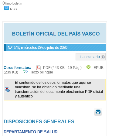
Último boletín
RSS
N.º
148
, miércoles 29 de julio de 2020
Ir al sumario
Otros formatos:
PDF
(443 KB - 19 Pág.)
EPUB
(239 KB)
Texto bilingüe
El contenido de los otros formatos que aquí se
muestran, se ha obtenido mediante una
transformación del documento electrónico PDF oficial
y auténtico
DISPOSICIONES GENERALES
DEPARTAMENTO DE SALUD