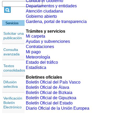
Conoce el Gobierno
Departamentos y entidades
Atención ciudadana
Gobierno abierto
Gardena, portal de transparencia
Servicios
Trámites y servicios
Solicitar una
Mi carpeta
publicación
Ayudas y subvenciones
Contrataciones
Consulta
Mi pago
avanzada
Meteorología
Estado del tráfico
Textos
Estadística
consolidados
Boletines oficiales
Difusión
Boletín Oficial del País Vasco
selectiva
Boletín Oficial de Álava
Boletín Oficial de Bizkaia
Boletín Oficial de Gipuzkoa
Verificación
Boletín
Boletín Oficial del Estado
Electrónico
Diario Oficial de la Unión Europea