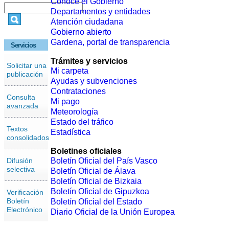
Conoce el Gobierno
Departamentos y entidades
Atención ciudadana
Gobierno abierto
Gardena, portal de transparencia
Servicios
Trámites y servicios
Solicitar una
Mi carpeta
publicación
Ayudas y subvenciones
Contrataciones
Consulta
Mi pago
avanzada
Meteorología
Estado del tráfico
Textos
Estadística
consolidados
Boletines oficiales
Difusión
Boletín Oficial del País Vasco
selectiva
Boletín Oficial de Álava
Boletín Oficial de Bizkaia
Boletín Oficial de Gipuzkoa
Verificación
Boletín
Boletín Oficial del Estado
Electrónico
Diario Oficial de la Unión Europea