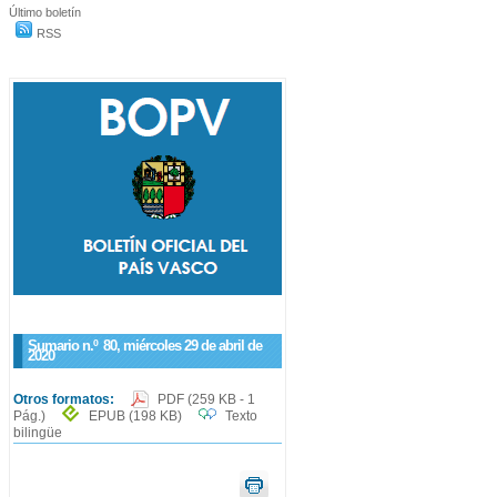
Último boletín
RSS
Sumario n.º
80
, miércoles 29 de abril de
2020
Otros formatos:
PDF
(259 KB - 1
Pág.)
EPUB
(198 KB)
Texto
bilingüe