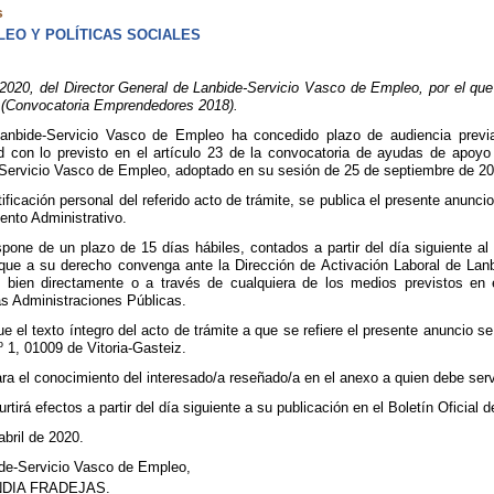
s
EO Y POLÍTICAS SOCIALES
020, del Director General de Lanbide-Servicio Vasco de Empleo, por el que s
 (Convocatoria Emprendedores 2018).
Lanbide-Servicio Vasco de Empleo ha concedido plazo de audiencia previ
d con lo previsto en el artículo 23 de la convocatoria de ayudas de apo
-Servicio Vasco de Empleo, adoptado en su sesión de 25 de septiembre de 2
tificación personal del referido acto de trámite, se publica el presente anunc
ento Administrativo.
pone de un plazo de 15 días hábiles, contados a partir del día siguiente al 
 que a su derecho convenga ante la Dirección de Activación Laboral de Lanb
, bien directamente o a través de cualquiera de los medios previstos en 
s Administraciones Públicas.
ue el texto íntegro del acto de trámite a que se refiere el presente anuncio 
º 1, 01009 de Vitoria-Gasteiz.
ra el conocimiento del interesado/a reseñado/a en el anexo a quien debe servi
rtirá efectos a partir del día siguiente a su publicación en el Boletín Oficial 
abril de 2020.
ide-Servicio Vasco de Empleo,
DIA FRADEJAS.