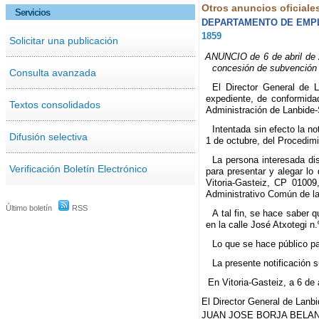
Otros anuncios oficiale
Servicios
DEPARTAMENTO DE EMPL
1859
Solicitar una publicación
ANUNCIO de 6 de abril de 2
concesión de subvención
Consulta avanzada
El Director General de 
expediente, de conformida
Textos consolidados
Administración de Lanbide
Intentada sin efecto la no
Difusión selectiva
1 de octubre, del Procedimi
La persona interesada dis
Verificación Boletín Electrónico
para presentar y alegar lo
Vitoria-Gasteiz, CP 01009
Administrativo Común de la
Último boletín
RSS
A tal fin, se hace saber q
en la calle José Atxotegi n.
Lo que se hace público pa
La presente notificación su
En Vitoria-Gasteiz, a 6 de 
El Director General de Lanb
JUAN JOSE BORJA BELAN