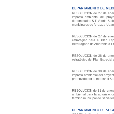
DEPARTAMENTO DE MEDIO
RESOLUCIÓN de 27 de enero d
impacto ambiental del proye
denominadas S.T. Vitoria-Salbur
municipales de Arratzua-Ubarru
RESOLUCIÓN de 27 de enero d
estratégico para el Plan Esp
Betarragane de Amorebieta-Et
RESOLUCIÓN de 28 de enero d
estratégico del Plan Especial
RESOLUCIÓN de 30 de enero d
impacto ambiental del proyec
promovido por la mercantil So
RESOLUCIÓN de 31 de enero de
ambiental para la autorizació
término municipal de Salvatier
DEPARTAMENTO DE SEG