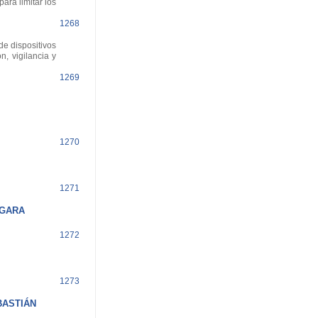
ara limitar los
1268
de dispositivos
, vigilancia y
1269
1270
1271
RGARA
1272
1273
BASTIÁN