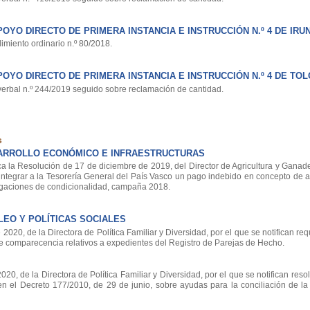
OYO DIRECTO DE PRIMERA INSTANCIA E INSTRUCCIÓN N.º 4 DE IRU
miento ordinario n.º 80/2018.
OYO DIRECTO DE PRIMERA INSTANCIA E INSTRUCCIÓN N.º 4 DE TO
erbal n.º 244/2019 seguido sobre reclamación de cantidad.
s
ARROLLO ECONÓMICO E INFRAESTRUCTURAS
a la Resolución de 17 de diciembre de 2019, del Director de Agricultura y Ganade
eintegrar a la Tesorería General del País Vasco un pago indebido en concepto de 
ligaciones de condicionalidad, campaña 2018.
EO Y POLÍTICAS SOCIALES
20, de la Directora de Política Familiar y Diversidad, por el que se notifican re
e comparecencia relativos a expedientes del Registro de Parejas de Hecho.
0, de la Directora de Política Familiar y Diversidad, por el que se notifican reso
 el Decreto 177/2010, de 29 de junio, sobre ayudas para la conciliación de la v