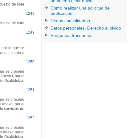
de boletín electrónico
puesto de libre
Cómo realizar una solicitud de
publicación
1248
Textos consolidados
puesto de libre
Datos personales. Derecho al olvido
1249
Preguntas frecuentes
 por la que se
antenimiento e
1250
que se procede
Anexo I, por el
 de Osakidetza-
1251
que se procede
l anexo, por el
de servicios de
1252
que se procede
el anexo por el
de Osakidetza-