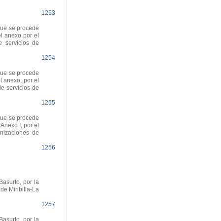
1253
que se procede
el anexo por el
e servicios de
1254
que se procede
l anexo, por el
de servicios de
1255
que se procede
Anexo I, por el
anizaciones de
1256
asurto, por la
de Miribilla-La
1257
asurto, por la