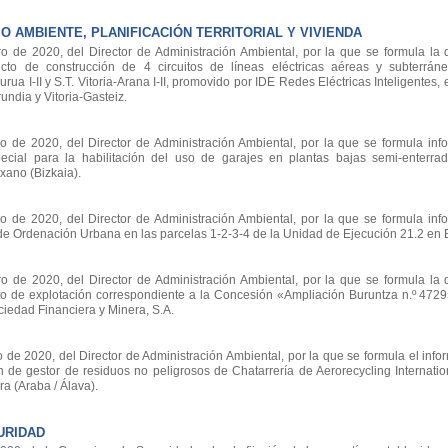
 AMBIENTE, PLANIFICACIÓN TERRITORIAL Y VIVIENDA
e 2020, del Director de Administración Ambiental, por la que se formula la 
cto de construcción de 4 circuitos de líneas eléctricas aéreas y subterrá
ua I-II y S.T. Vitoria-Arana I-II, promovido por IDE Redes Eléctricas Inteligentes, 
ndia y Vitoria-Gasteiz.
e 2020, del Director de Administración Ambiental, por la que se formula inf
ecial para la habilitación del uso de garajes en plantas bajas semi-enterrad
xano (Bizkaia).
e 2020, del Director de Administración Ambiental, por la que se formula inf
 de Ordenación Urbana en las parcelas 1-2-3-4 de la Unidad de Ejecución 21.2 en
e 2020, del Director de Administración Ambiental, por la que se formula la 
to de explotación correspondiente a la Concesión «Ampliación Buruntza n.º 4729
ciedad Financiera y Minera, S.A.
 2020, del Director de Administración Ambiental, por la que se formula el info
n de gestor de residuos no peligrosos de Chatarrería de Aerorecycling Internation
ra (Araba / Álava).
URIDAD