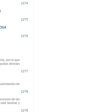
1274
N
1275
LOSA
1276
ría, por la que
ayudas directas
1277
querimientos de
1278
luciones de las
ida familiar y
1279