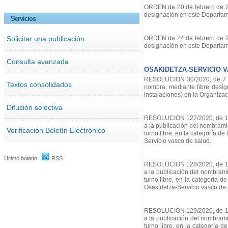
ORDEN de 20 de febrero de 202
designación en este Departam
Servicios
Solicitar una publicación
ORDEN de 24 de febrero de 202
designación en este Departam
Consulta avanzada
OSAKIDETZA-SERVICIO 
RESOLUCIÓN 30/2020, de 7 de 
Textos consolidados
nombra, mediante libre desig
instalaciones) en la Organizac
Difusión selectiva
RESOLUCIÓN 127/2020, de 11 d
a la publicación del nombramie
Verificación Boletín Electrónico
turno libre, en la categoría d
Servicio vasco de salud.
Último boletín
RSS
RESOLUCIÓN 128/2020, de 11 d
a la publicación del nombramie
turno libre, en la categoría d
Osakidetza-Servicio vasco de 
RESOLUCIÓN 129/2020, de 11 d
a la publicación del nombramie
turno libre, en la categoría 