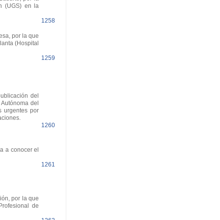
ón (UGS) en la
1258
esa, por la que
lanta (Hospital
1259
ublicación del
d Autónoma del
s urgentes por
aciones.
1260
a a conocer el
1261
ón, por la que
Profesional de