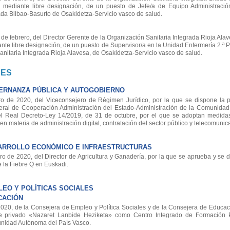
, mediante libre designación, de un puesto de Jefe/a de Equipo Administraci
ada Bilbao-Basurto de Osakidetza-Servicio vasco de salud.
febrero, del Director Gerente de la Organización Sanitaria Integrada Rioja Alav
nte libre designación, de un puesto de Supervisor/a en la Unidad Enfermería 2.ª P
anitaria Integrada Rioja Alavesa, de Osakidetza-Servicio vasco de salud.
NES
ERNANZA PÚBLICA Y AUTOGOBIERNO
de 2020, del Viceconsejero de Régimen Jurídico, por la que se dispone la p
teral de Cooperación Administración del Estado-Administración de la Comunida
el Real Decreto-Ley 14/2019, de 31 de octubre, por el que se adoptan medida
n materia de administración digital, contratación del sector público y telecomunic
ARROLLO ECONÓMICO E INFRAESTRUCTURAS
de 2020, del Director de Agricultura y Ganadería, por la que se aprueba y se d
e la Fiebre Q en Euskadi.
EO Y POLÍTICAS SOCIALES
CACIÓN
20, de la Consejera de Empleo y Política Sociales y de la Consejera de Educaci
te privado «Nazaret Lanbide Heziketa» como Centro Integrado de Formación 
munidad Autónoma del País Vasco.