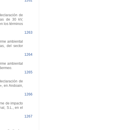
1262
declaración de
neas de 30 kV,
en los términos
1263
orme ambiental
as, del sector
1264
orme ambiental
 Bermeo.
1265
declaración de
», en Andoain,
1266
rme de impacto
al, S.L., en el
1267