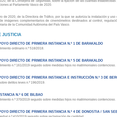
0, de la Consejera de Seguridad, sobre la fijación de las cuantías establecidas p
cciones al Parlamento Vasco de 2020.
e 2020, de la Directora de Tráfico, por la que se autoriza la instalación y uso 
de imágenes complementarios de cinemómetros destinados al control, regulación
ed viaria de la Comunidad Autónoma del País Vasco.
 JUSTICIA
OYO DIRECTO DE PRIMERA INSTANCIA N.º 1 DE BARAKALDO
miento ordinario n.º 518/2018.
OYO DIRECTO DE PRIMERA INSTANCIA N.º 5 DE BARAKALDO
miento n.º 161/2019 seguido sobre medidas hijos no matrimoniales contencioso.
OYO DIRECTO DE PRIMERA INSTANCIA E INSTRUCCIÓN N.º 3 DE BE
obre delitos leves n.º 196/2019.
TANCIA N.º 6 DE BILBAO
miento n.º 370/2019 seguido sobre medidas hijos no matrimoniales contencioso.
OYO DIRECTO DE PRIMERA INSTANCIA N.º 4 DE DONOSTIA / SAN SE
erbal n.º 410/2019 seguido sobre reclamación de cantidad.