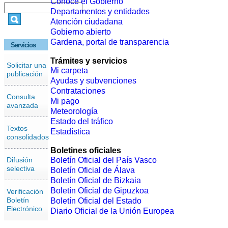
Conoce el Gobierno
Departamentos y entidades
Atención ciudadana
Gobierno abierto
Gardena, portal de transparencia
Servicios
Trámites y servicios
Solicitar una
Mi carpeta
publicación
Ayudas y subvenciones
Contrataciones
Consulta
Mi pago
avanzada
Meteorología
Estado del tráfico
Textos
Estadística
consolidados
Boletines oficiales
Difusión
Boletín Oficial del País Vasco
selectiva
Boletín Oficial de Álava
Boletín Oficial de Bizkaia
Boletín Oficial de Gipuzkoa
Verificación
Boletín
Boletín Oficial del Estado
Electrónico
Diario Oficial de la Unión Europea