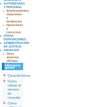
AUTORIDADES
Y PERSONAL
Nombramientos,
situaciones
e
incidencias
Oposiciones
y
concursos
OTRAS
DISPOSICIONES
ADMINISTRACIÓN
DE JUSTICIA
ANUNCIOS
Otros
anuncios
oficiales
Información
general
Características
Cómo
utilizar el
servicio
de
consulta
Cómo