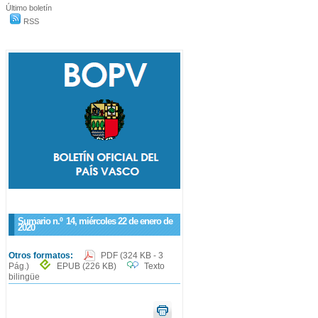
Último boletín
RSS
Sumario n.º
14
, miércoles 22 de enero de
2020
Otros formatos:
PDF
(324 KB - 3
Pág.)
EPUB
(226 KB)
Texto
bilingüe