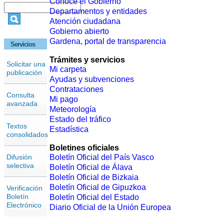
Conoce el Gobierno
Departamentos y entidades
Atención ciudadana
Gobierno abierto
Gardena, portal de transparencia
Servicios
Trámites y servicios
Solicitar una
Mi carpeta
publicación
Ayudas y subvenciones
Contrataciones
Consulta
Mi pago
avanzada
Meteorología
Estado del tráfico
Textos
Estadística
consolidados
Boletines oficiales
Difusión
Boletín Oficial del País Vasco
selectiva
Boletín Oficial de Álava
Boletín Oficial de Bizkaia
Boletín Oficial de Gipuzkoa
Verificación
Boletín
Boletín Oficial del Estado
Electrónico
Diario Oficial de la Unión Europea