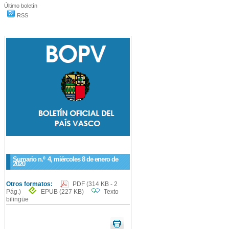
Último boletín
RSS
Sumario n.º
4
, miércoles 8 de enero de
2020
Otros formatos:
PDF
(314 KB - 2
Pág.)
EPUB
(227 KB)
Texto
bilingüe