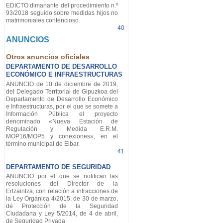
EDICTO dimanante del procedimiento n.º
93/2018 seguido sobre medidas hijos no
matrimoniales contencioso.
40
ANUNCIOS
Otros anuncios oficiales
DEPARTAMENTO DE DESARROLLO
ECONÓMICO E INFRAESTRUCTURAS
ANUNCIO de 10 de diciembre de 2019,
del Delegado Territorial de Gipuzkoa del
Departamento de Desarrollo Económico
e Infraestructuras, por el que se somete a
Información Pública el proyecto
denominado «Nueva Estación de
Regulación y Medida E.R.M.
MOP16/MOP5 y conexiones», en el
término municipal de Eibar.
41
DEPARTAMENTO DE SEGURIDAD
ANUNCIO por el que se notifican las
resoluciones del Director de la
Ertzaintza, con relación a infracciones de
la Ley Orgánica 4/2015, de 30 de marzo,
de Protección de la Seguridad
Ciudadana y Ley 5/2014, de 4 de abril,
de Seguridad Privada.