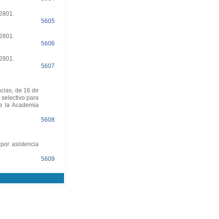
12801.
5605
12801.
5606
12801.
5607
cias, de 16 de
 selectivo para
de la Academia
5608
por asistencia
5609