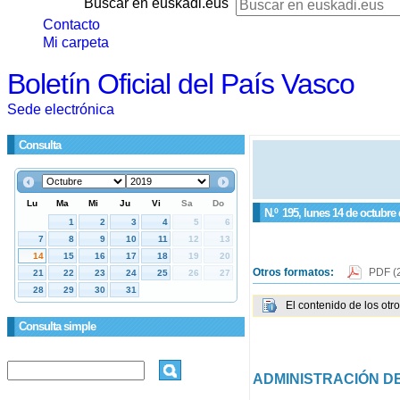
Buscar en euskadi.eus
Contacto
Mi carpeta
Boletín Oficial del País Vasco
Sede electrónica
Consulta
N.º
195
, lunes 14 de octubre
Otros formatos:
PDF
(
El contenido de los otr
Consulta simple
ADMINISTRACIÓN DE