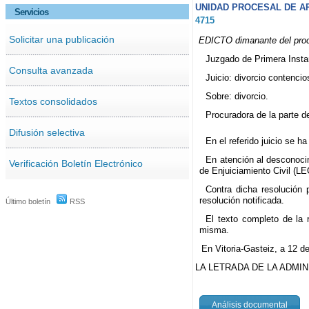
UNIDAD PROCESAL DE AP
Servicios
4715
Solicitar una publicación
EDICTO dimanante del proce
Juzgado de Primera Instan
Consulta avanzada
Juicio: divorcio contenci
Sobre: divorcio.
Textos consolidados
Procuradora de la parte 
Difusión selectiva
En el referido juicio se h
En atención al desconocim
Verificación Boletín Electrónico
de Enjuiciamiento Civil (LE
Contra dicha resolución 
resolución notificada.
Último boletín
RSS
El texto completo de la r
misma.
En Vitoria-Gasteiz, a 12 d
LA LETRADA DE LA ADMIN
Análisis documental