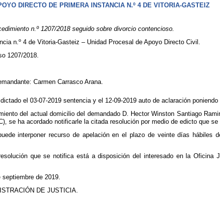
OYO DIRECTO DE PRIMERA INSTANCIA N.º 4 DE VITORIA-GASTEIZ
dimiento n.º 1207/2018 seguido sobre divorcio contencioso.
cia n.º 4 de Vitoria-Gasteiz – Unidad Procesal de Apoyo Directo Civil.
oso 1207/2018.
demandante: Carmen Carrasco Arana.
a dictado el 03-07-2019 sentencia y el 12-09-2019 auto de aclaración poniendo 
iento del actual domicilio del demandado D. Hector Winston Santiago Ramire
C), se ha acordado notificarle la citada resolución por medio de edicto que se 
puede interponer recurso de apelación en el plazo de veinte días hábiles d
esolución que se notifica está a disposición del interesado en la Oficina 
e septiembre de 2019.
ISTRACIÓN DE JUSTICIA.