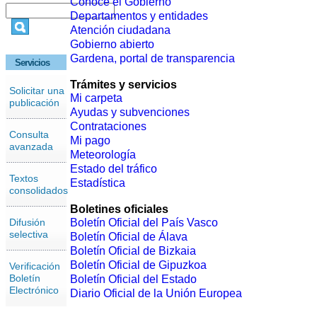
Conoce el Gobierno
Departamentos y entidades
Atención ciudadana
Gobierno abierto
Gardena, portal de transparencia
Servicios
Trámites y servicios
Solicitar una
Mi carpeta
publicación
Ayudas y subvenciones
Contrataciones
Consulta
Mi pago
avanzada
Meteorología
Estado del tráfico
Textos
Estadística
consolidados
Boletines oficiales
Difusión
Boletín Oficial del País Vasco
selectiva
Boletín Oficial de Álava
Boletín Oficial de Bizkaia
Boletín Oficial de Gipuzkoa
Verificación
Boletín
Boletín Oficial del Estado
Electrónico
Diario Oficial de la Unión Europea