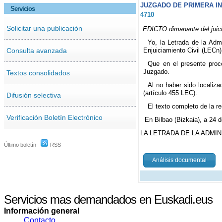
JUZGADO DE PRIMERA INS
Servicios
4710
Solicitar una publicación
EDICTO dimanante del juici
Yo, la Letrada de la Adm
Consulta avanzada
Enjuiciamiento Civil (LECn)
Que en el presente proc
Juzgado.
Textos consolidados
Al no haber sido localiza
(artículo 455 LEC).
Difusión selectiva
El texto completo de la re
Verificación Boletín Electrónico
En Bilbao (Bizkaia), a 24 
LA LETRADA DE LA ADMIN
Último boletín
RSS
Análisis documental
Servicios mas demandados en Euskadi.eus
Información general
Contacto