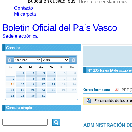
Buscar en euskadi.eus
Contacto
Mi carpeta
Boletín Oficial del País Vasco
Sede electrónica
Consulta
N.º
195
, lunes 14 de octubre
Otros formatos:
PDF
(
El contenido de los otr
Consulta simple
ADMINISTRACIÓN DE