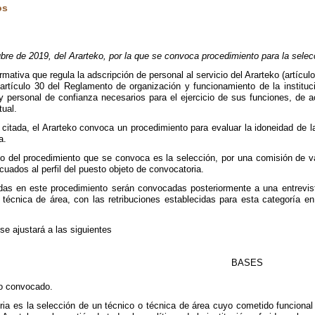
os
 de 2019, del Ararteko, por la que se convoca procedimiento para la selecci
ativa que regula la adscripción de personal al servicio del Ararteko (artícul
o, artículo 30 del Reglamento de organización y funcionamiento de la institu
y personal de confianza necesarios para el ejercicio de sus funciones, de a
ual.
 citada, el Ararteko convoca un procedimiento para evaluar la idoneidad de l
a.
eto del procedimiento que se convoca es la selección, por una comisión de v
cuados al perfil del puesto objeto de convocatoria.
as en este procedimiento serán convocadas posteriormente a una entrevista 
o técnica de área, con las retribuciones establecidas para esta categoría e
se ajustará a las siguientes
BASES
to convocado.
ria es la selección de un técnico o técnica de área cuyo cometido funcional 