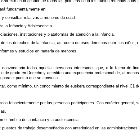
 Ararteko en la gestión de todas las políticas de la institución referidas a l
tará fundamentalmente en:
s y consultas relativas a menores de edad.
de la Infancia y Adolescencia.
ciaciones, instituciones y plataformas de atención a la infancia.
ra de los derechos de la infancia, así como de esos derechos entre los niños, 
informes y estudios en materia de menores.
 convocatoria todas aquellas personas interesadas que, a la fecha de final
ura o de grado en Derecho y acrediten una experiencia profesional de, al men
ta para el puesto que se convoca.
tar, como mínimo, un conocimiento de euskera correspondiente al nivel C1 
ados fehacientemente por las personas participantes. Con carácter general, s
cas.
en el ámbito de la infancia y la adolescencia.
a: puestos de trabajo desempeñados con anterioridad en las administraciones 