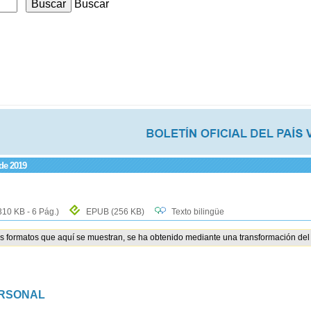
Buscar
 de 2019
310 KB - 6 Pág.)
EPUB
(256 KB)
Texto bilingüe
os formatos que aquí se muestran, se ha obtenido mediante una transformación del 
ERSONAL