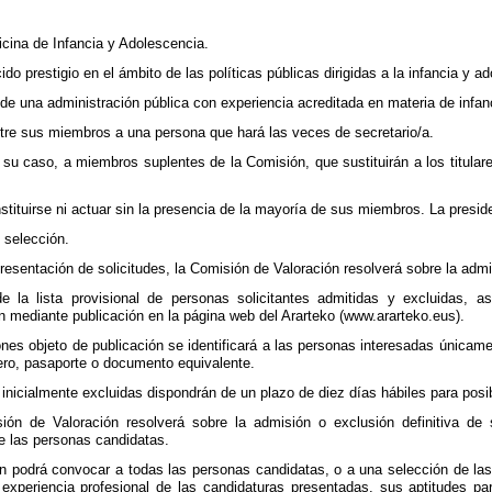
icina de Infancia y Adolescencia.
o prestigio en el ámbito de las políticas públicas dirigidas a la infancia y a
de una administración pública con experiencia acreditada en materia de infan
tre sus miembros a una persona que hará las veces de secretario/a.
 su caso, a miembros suplentes de la Comisión, que sustituirán a los titular
tituirse ni actuar sin la presencia de la mayoría de sus miembros. La presi
 selección.
presentación de solicitudes, la Comisión de Valoración resolverá sobre la admi
de la lista provisional de personas solicitantes admitidas y excluidas, 
n mediante publicación en la página web del Ararteko (www.ararteko.eus).
nes objeto de publicación se identificará a las personas interesadas única
jero, pasaporte o documento equivalente.
 inicialmente excluidas dispondrán de un plazo de diez días hábiles para pos
ión de Valoración resolverá sobre la admisión o exclusión definitiva de 
e las personas candidatas.
n podrá convocar a todas las personas candidatas, o a una selección de las
 experiencia profesional de las candidaturas presentadas, sus aptitudes p