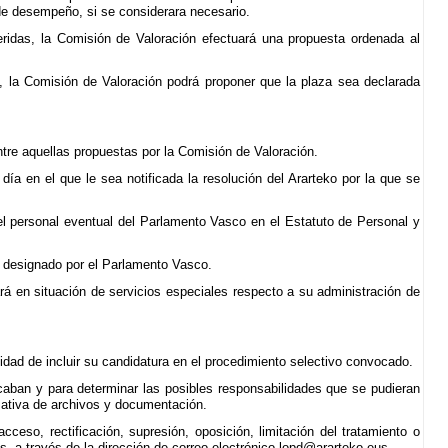
 de desempeño, si se considerara necesario.
eridas, la Comisión de Valoración efectuará una propuesta ordenada al
, la Comisión de Valoración podrá proponer que la plaza sea declarada
ntre aquellas propuestas por la Comisión de Valoración.
ía en el que le sea notificada la resolución del Ararteko por la que se
el personal eventual del Parlamento Vasco en el Estatuto de Personal y
 designado por el Parlamento Vasco.
rá en situación de servicios especiales respecto a su administración de
lidad de incluir su candidatura en el procedimiento selectivo convocado.
ecaban y para determinar las posibles responsabilidades que se pudieran
rmativa de archivos y documentación.
ceso, rectificación, supresión, oposición, limitación del tratamiento o
os, a través de la dirección de correo electrónico lopd@ararteko.eus