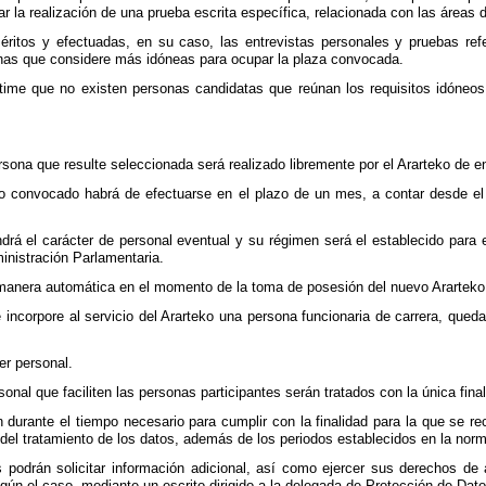
ar la realización de una prueba escrita específica, relacionada con las áreas
ritos y efectuadas, en su caso, las entrevistas personales y pruebas ref
nas que considere más idóneas para ocupar la plaza convocada.
ime que no existen personas candidatas que reúnan los requisitos idóneos
.
sona que resulte seleccionada será realizado libremente por el Ararteko de e
o convocado habrá de efectuarse en el plazo de un mes, a contar desde el d
.
drá el carácter de personal eventual y su régimen será el establecido para 
inistración Parlamentaria.
manera automática en el momento de la toma de posesión del nuevo Ararteko
incorpore al servicio del Ararteko una persona funcionaria de carrera, queda
er personal.
onal que faciliten las personas participantes serán tratados con la única fina
durante el tiempo necesario para cumplir con la finalidad para la que se r
y del tratamiento de los datos, además de los periodos establecidos en la no
podrán solicitar información adicional, así como ejercer sus derechos de ac
egún el caso, mediante un escrito dirigido a la delegada de Protección de Dat