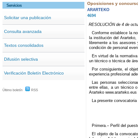
Oposiciones y concurs
Servicios
ARARTEKO
4694
Solicitar una publicación
RESOLUCIÓN de 4 de octubre
Consulta avanzada
Conforme establece la norm
la institución del Arartek
libremente a los asesores 
Textos consolidados
condición de personal event
En virtud de la normativa
Difusión selectiva
un técnico o técnica de áre
Por consiguiente, el obj
Verificación Boletín Electrónico
experiencia profesional ade
Las personas seleccionad
entre ellas, a un técnico 
Último boletín
RSS
Ararteko www.ararteko.eus
La presente convocatoria 
Primera.– Perfil del pues
El objeto de la convocato