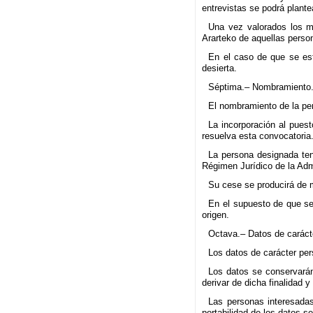
entrevistas se podrá plante
Una vez valorados los mé
Ararteko de aquellas perso
En el caso de que se est
desierta.
Séptima.– Nombramiento
El nombramiento de la per
La incorporación al puest
resuelva esta convocatoria
La persona designada ten
Régimen Jurídico de la Adm
Su cese se producirá de 
En el supuesto de que se 
origen.
Octava.– Datos de caráct
Los datos de carácter pers
Los datos se conservarán 
derivar de dicha finalidad 
Las personas interesadas 
portabilidad de los datos s