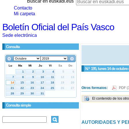
Buscar en euskadi.eus
Contacto
Mi carpeta
Boletín Oficial del País Vasco
Sede electrónica
Consulta
N.º
195
, lunes 14 de octubre
Otros formatos:
PDF
(
El contenido de los otr
Consulta simple
AUTORIDADES Y P