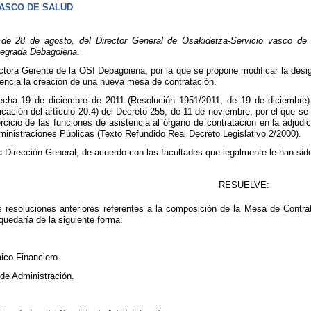
VASCO DE SALUD
 28 de agosto, del Director General de Osakidetza-Servicio vasco de sa
ntegrada Debagoiena.
rectora Gerente de la OSI Debagoiena, por la que se propone modificar la des
ncia la creación de una nueva mesa de contratación.
echa 19 de diciembre de 2011 (Resolución 1951/2011, de 19 de diciembre) 
icación del artículo 20.4) del Decreto 255, de 11 de noviembre, por el que s
rcicio de las funciones de asistencia al órgano de contratación en la adjudic
ministraciones Públicas (Texto Refundido Real Decreto Legislativo 2/2000).
a Dirección General, de acuerdo con las facultades que legalmente le han sido
RESUELVE:
as resoluciones anteriores referentes a la composición de la Mesa de Cont
 quedaría de la siguiente forma:
mico-Financiero.
 de Administración.