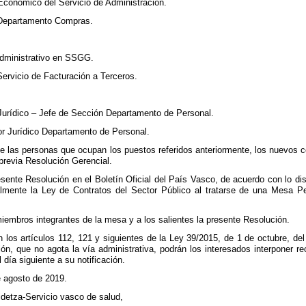
 Económico del Servicio de Administración.
 Departamento Compras.
Administrativo en SSGG.
Servicio de Facturación a Terceros.
 Jurídico – Jefe de Sección Departamento de Personal.
or Jurídico Departamento de Personal.
 de las personas que ocupan los puestos referidos anteriormente, los nuevo
previa Resolución Gerencial.
sente Resolución en el Boletín Oficial del País Vasco, de acuerdo con lo di
ialmente la Ley de Contratos del Sector Público al tratarse de una Mesa P
 miembros integrantes de la mesa y a los salientes la presente Resolución.
 los artículos 112, 121 y siguientes de la Ley 39/2015, de 1 de octubre, de
ión, que no agota la vía administrativa, podrán los interesados interponer 
 día siguiente a su notificación.
e agosto de 2019.
idetza-Servicio vasco de salud,