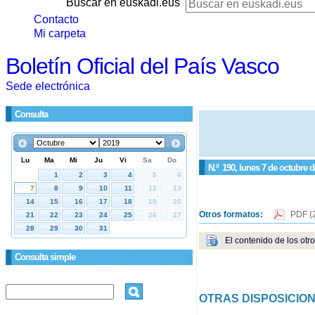
Buscar en euskadi.eus
Contacto
Mi carpeta
Boletín Oficial del País Vasco
Sede electrónica
Consulta
N.º
190
, lunes 7 de octubre 
Otros formatos:
PDF
(
El contenido de los otr
Consulta simple
OTRAS DISPOSICIO