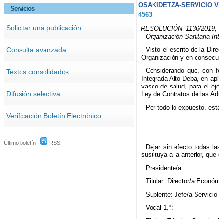
OSAKIDETZA-SERVICIO 
Servicios
4563
Solicitar una publicación
RESOLUCIÓN 1136/2019, de
Organización Sanitaria I
Consulta avanzada
Visto el escrito de la Di
Organización y en consecue
Considerando que, con f
Textos consolidados
Integrada Alto Deba, en apl
vasco de salud, para el eje
Difusión selectiva
Ley de Contratos de las Ad
Por todo lo expuesto, est
Verificación Boletín Electrónico
Último boletín
RSS
Dejar sin efecto todas l
sustituya a la anterior, que
Presidente/a:
Titular: Director/a Econó
Suplente: Jefe/a Servicio
Vocal 1.º: