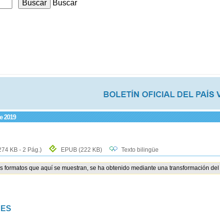
Buscar
de 2019
274 KB - 2 Pág.)
EPUB
(222 KB)
Texto bilingüe
os formatos que aquí se muestran, se ha obtenido mediante una transformación del 
NES