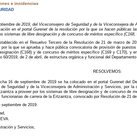
ones e incidencias
URIDAD
mbre de 2019, del Viceconsejero de Seguridad y de la Viceconsejera de Ad
ación en el portal Gurenet de la resolución por la que se hacen públicas las
los sistemas de libre designación y de concurso de méritos específico (C168,
stablecido en el Resuelvo Tercero de la Resolución de 21 de marzo de 201
, por la que se aprueba y hace pública convocatoria de provisión de puestos 
designación (C168) y de concurso de méritos específico (C169 y C170), y e
to 60/2019, de 2 de abril, de estructura orgánica y funcional del Departament
RESOLVEMOS:
echa 16 de septiembre de 2019 se ha colocado en el portal Gurenet del D
 de Seguridad y de la Viceconsejera de Administración y Servicios, por la q
tzaintza a proveer por los sistemas de libre designación y de concurso de mé
y funcionarias de carrera de la Ertzaintza, convocado por Resolución de 21 
e septiembre de 2019.
ad,
IEVA.
tración y Servicios,