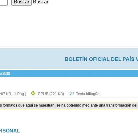
Buscar
de 2019
267 KB - 1 Pág.)
EPUB
(221 KB)
Texto bilingüe
os formatos que aquí se muestran, se ha obtenido mediante una transformación del 
ERSONAL