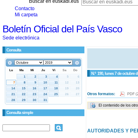
Buscar en euskadi.eus
Contacto
Mi carpeta
Boletín Oficial del País Vasco
Sede electrónica
Consulta
N.º
190
, lunes 7 de octubre 
Otros formatos:
PDF
(
El contenido de los otr
Consulta simple
AUTORIDADES Y P