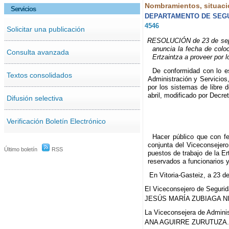
Nombramientos, situaci
Servicios
DEPARTAMENTO DE SEG
4546
Solicitar una publicación
RESOLUCIÓN de 23 de septie
anuncia la fecha de coloc
Consulta avanzada
Ertzaintza a proveer por 
De conformidad con lo e
Textos consolidados
Administración y Servicios
por los sistemas de libre 
abril, modificado por Decre
Difusión selectiva
Verificación Boletín Electrónico
Hacer público que con f
conjunta del Viceconsejero
Último boletín
RSS
puestos de trabajo de la Er
reservados a funcionarios 
En Vitoria-Gasteiz, a 23 d
El Viceconsejero de Segurid
JESÚS MARÍA ZUBIAGA N
La Viceconsejera de Adminis
ANA AGUIRRE ZURUTUZA.