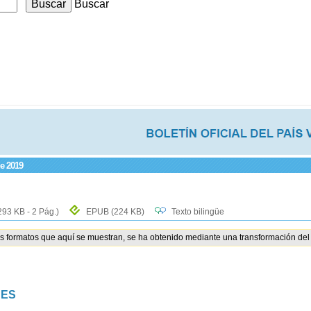
Buscar
de 2019
293 KB - 2 Pág.)
EPUB
(224 KB)
Texto bilingüe
os formatos que aquí se muestran, se ha obtenido mediante una transformación del 
NES