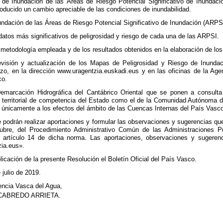
de Inundación de las Áreas de Riesgo Potencial Significativo de Inundaci
oducido un cambio apreciable de las condiciones de inundabilidad.
ndación de las Áreas de Riesgo Potencial Significativo de Inundación (ARPSI
atos más significativos de peligrosidad y riesgo de cada una de las ARPSI.
metodología empleada y de los resultados obtenidos en la elaboración de lo
visión y actualización de los Mapas de Peligrosidad y Riesgo de Inundaci
azo, en la dirección www.uragentzia.euskadi.eus y en las oficinas de la Age
co.
marcación Hidrográfica del Cantábrico Oriental que se ponen a consult
o territorial de competencia del Estado como el de la Comunidad Autónoma d
za únicamente a los efectos del ámbito de las Cuencas Internas del País Va
e podrán realizar aportaciones y formular las observaciones y sugerencias que
ubre, del Procedimiento Administrativo Común de las Administraciones Pú
l artículo 14 de dicha norma. Las aportaciones, observaciones y sugeren
ia.eus».
icación de la presente Resolución el Boletín Oficial del País Vasco.
 julio de 2019.
gencia Vasca del Agua,
CABREDO ARRIETA.