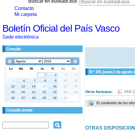
Buscar en euskadi.eus
Contacto
Mi carpeta
Boletín Oficial del País Vasco
Sede electrónica
Consulta
N.º
145
, jueves 1 de agosto 
Otros formatos:
PDF
(
El contenido de los otr
Consulta simple
OTRAS DISPOSICIO