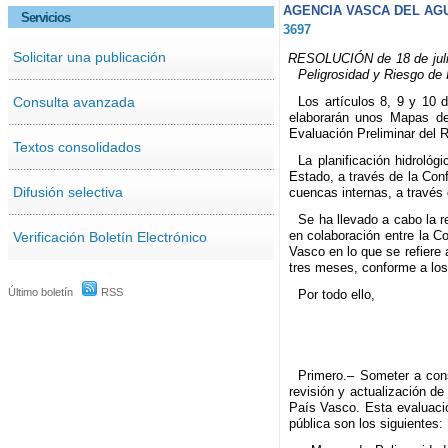
AGENCIA VASCA DEL AG
Servicios
3697
Solicitar una publicación
RESOLUCIÓN de 18 de julio 
Peligrosidad y Riesgo de 
Consulta avanzada
Los artículos 8, 9 y 10 
elaborarán unos Mapas de 
Evaluación Preliminar del 
Textos consolidados
La planificación hidrológ
Estado, a través de la Con
Difusión selectiva
cuencas internas, a través
Se ha llevado a cabo la r
en colaboración entre la C
Verificación Boletín Electrónico
Vasco en lo que se refiere
tres meses, conforme a los
Último boletín
RSS
Por todo ello,
Primero.– Someter a consu
revisión y actualización d
País Vasco. Esta evaluació
pública son los siguientes: