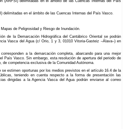
ón (ARPSI) delimitadas en el ámbito de las Cuencas Internas del País
) delimitadas en el ámbito de las Cuencas Internas del País Vasco.
s Mapas de Peligrosidad y Riesgo de Inundación.
ón de la Demarcación Hidrográfica del Cantábrico Oriental se podrán
ncia Vasca del Agua (c/ Orio, 1 y 3, 01010 Vitoria-Gasteiz –Álava–) en
a corresponden a la demarcación completa, abarcando para una mejor
el País Vasco. Sin embargo, esta resolución de apertura del periodo de
sco, de competencia exclusiva de la Comunidad Autónoma.
 se estimen oportunas por los medios previstos en el artículo 16.4 de la
blicas, teniendo en cuenta respecto a la forma de presentación las
cias dirigidas a la Agencia Vasca del Agua podrán enviarse al correo