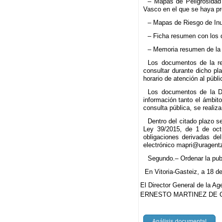
– Mapas de Peligrosidad 
Vasco en el que se haya pr
– Mapas de Riesgo de Inu
– Ficha resumen con los d
– Memoria resumen de la 
Los documentos de la re
consultar durante dicho pl
horario de atención al públi
Los documentos de la De
información tanto el ámbit
consulta pública, se reali
Dentro del citado plazo s
Ley 39/2015, de 1 de oct
obligaciones derivadas de
electrónico mapri@uragentz
Segundo.– Ordenar la publ
En Vitoria-Gasteiz, a 18 de
El Director General de la A
ERNESTO MARTINEZ DE 
Análisis documental