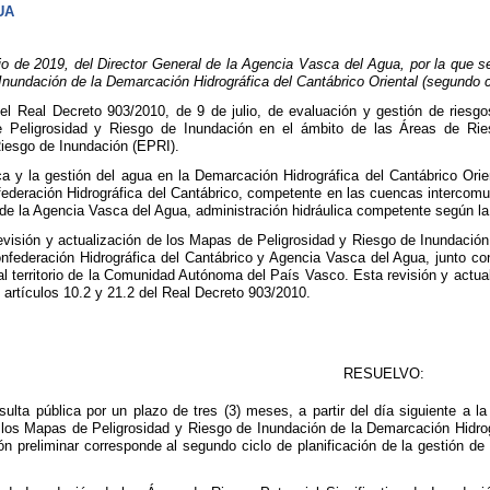
UA
de 2019, del Director General de la Agencia Vasca del Agua, por la que se
Inundación de la Demarcación Hidrográfica del Cantábrico Oriental (segundo c
del Real Decreto 903/2010, de 9 de julio, de evaluación y gestión de ries
Peligrosidad y Riesgo de Inundación en el ámbito de las Áreas de Riesg
Riesgo de Inundación (EPRI).
ica y la gestión del agua en la Demarcación Hidrográfica del Cantábrico Orie
federación Hidrográfica del Cantábrico, competente en las cuencas intercom
 de la Agencia Vasca del Agua, administración hidráulica competente según la
evisión y actualización de los Mapas de Peligrosidad y Riesgo de Inundación 
onfederación Hidrográfica del Cantábrico y Agencia Vasca del Agua, junto c
 al territorio de la Comunidad Autónoma del País Vasco. Esta revisión y actu
 artículos 10.2 y 21.2 del Real Decreto 903/2010.
RESUELVO:
lta pública por un plazo de tres (3) meses, a partir del día siguiente a la 
e los Mapas de Peligrosidad y Riesgo de Inundación de la Demarcación Hidrog
n preliminar corresponde al segundo ciclo de planificación de la gestión 