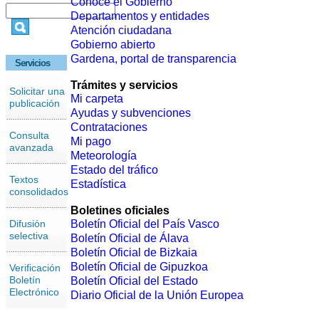
Conoce el Gobierno
Departamentos y entidades
Atención ciudadana
Gobierno abierto
Gardena, portal de transparencia
Servicios
Trámites y servicios
Solicitar una
Mi carpeta
publicación
Ayudas y subvenciones
Contrataciones
Consulta
Mi pago
avanzada
Meteorología
Estado del tráfico
Textos
Estadística
consolidados
Boletines oficiales
Difusión
Boletín Oficial del País Vasco
selectiva
Boletín Oficial de Álava
Boletín Oficial de Bizkaia
Boletín Oficial de Gipuzkoa
Verificación
Boletín
Boletín Oficial del Estado
Electrónico
Diario Oficial de la Unión Europea