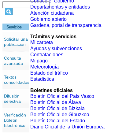
Conoce el Gobierno
Departamentos y entidades
Atención ciudadana
Gobierno abierto
Gardena, portal de transparencia
Servicios
Trámites y servicios
Solicitar una
Mi carpeta
publicación
Ayudas y subvenciones
Contrataciones
Consulta
Mi pago
avanzada
Meteorología
Estado del tráfico
Textos
Estadística
consolidados
Boletines oficiales
Difusión
Boletín Oficial del País Vasco
selectiva
Boletín Oficial de Álava
Boletín Oficial de Bizkaia
Boletín Oficial de Gipuzkoa
Verificación
Boletín
Boletín Oficial del Estado
Electrónico
Diario Oficial de la Unión Europea