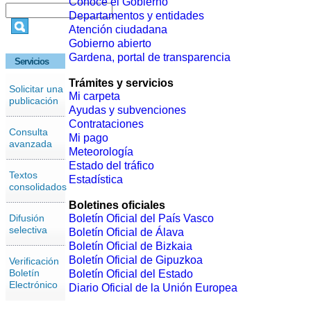
Conoce el Gobierno
Departamentos y entidades
Atención ciudadana
Gobierno abierto
Gardena, portal de transparencia
Servicios
Trámites y servicios
Solicitar una
Mi carpeta
publicación
Ayudas y subvenciones
Contrataciones
Consulta
Mi pago
avanzada
Meteorología
Estado del tráfico
Textos
Estadística
consolidados
Boletines oficiales
Difusión
Boletín Oficial del País Vasco
selectiva
Boletín Oficial de Álava
Boletín Oficial de Bizkaia
Boletín Oficial de Gipuzkoa
Verificación
Boletín
Boletín Oficial del Estado
Electrónico
Diario Oficial de la Unión Europea