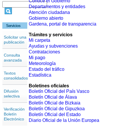
Conoce el Gobierno
Departamentos y entidades
Atención ciudadana
Gobierno abierto
Gardena, portal de transparencia
Servicios
Trámites y servicios
Solicitar una
Mi carpeta
publicación
Ayudas y subvenciones
Contrataciones
Consulta
Mi pago
avanzada
Meteorología
Estado del tráfico
Textos
Estadística
consolidados
Boletines oficiales
Difusión
Boletín Oficial del País Vasco
selectiva
Boletín Oficial de Álava
Boletín Oficial de Bizkaia
Boletín Oficial de Gipuzkoa
Verificación
Boletín
Boletín Oficial del Estado
Electrónico
Diario Oficial de la Unión Europea