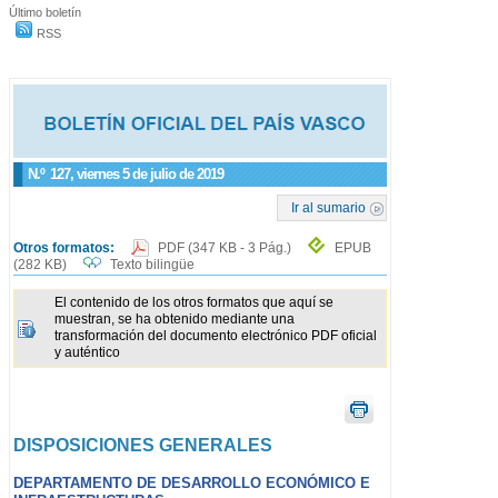
Último boletín
RSS
N.º
127
, viernes 5 de julio de 2019
Ir al sumario
Otros formatos:
PDF
(347 KB - 3 Pág.)
EPUB
(282 KB)
Texto bilingüe
El contenido de los otros formatos que aquí se
muestran, se ha obtenido mediante una
transformación del documento electrónico PDF oficial
y auténtico
DISPOSICIONES GENERALES
DEPARTAMENTO DE DESARROLLO ECONÓMICO E