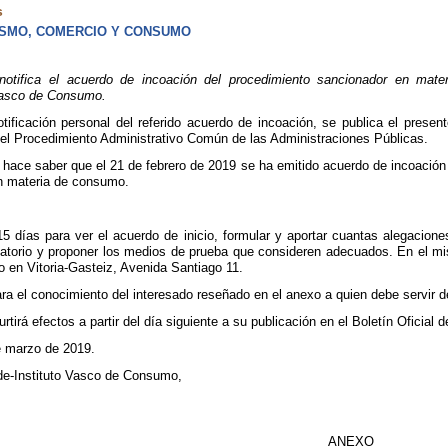
s
ISMO, COMERCIO Y CONSUMO
tifica el acuerdo de incoación del procedimiento sancionador en mate
Vasco de Consumo.
otificación personal del referido acuerdo de incoación, se publica el prese
del Procedimiento Administrativo Común de las Administraciones Públicas.
 hace saber que el 21 de febrero de 2019 se ha emitido acuerdo de incoació
n materia de consumo.
5 días para ver el acuerdo de inicio, formular y aportar cuantas alegacione
batorio y proponer los medios de prueba que consideren adecuados. En el m
 en Vitoria-Gasteiz, Avenida Santiago 11.
ra el conocimiento del interesado reseñado en el anexo a quien debe servir de
rtirá efectos a partir del día siguiente a su publicación en el Boletín Oficial 
e marzo de 2019.
de-Instituto Vasco de Consumo,
ANEXO