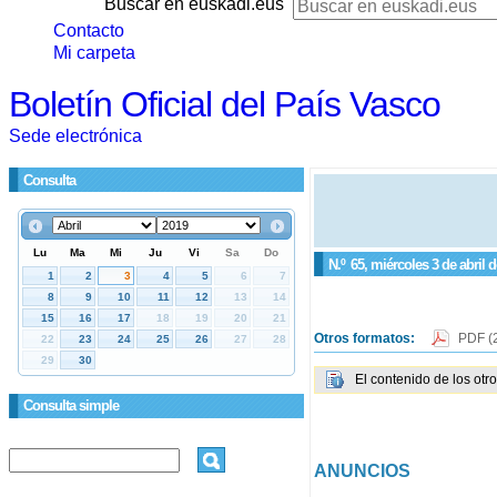
Buscar en euskadi.eus
Contacto
Mi carpeta
Boletín Oficial del País Vasco
Sede electrónica
Consulta
N.º
65
, miércoles 3 de abril 
Otros formatos:
PDF
(
El contenido de los otr
Consulta simple
ANUNCIOS