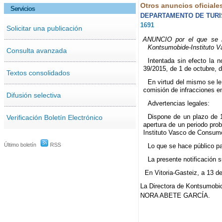
Otros anuncios oficiale
Servicios
DEPARTAMENTO DE TUR
1691
Solicitar una publicación
ANUNCIO por el que se no
Kontsumobide-Instituto 
Consulta avanzada
Intentada sin efecto la n
39/2015, de 1 de octubre, 
Textos consolidados
En virtud del mismo se le
comisión de infracciones e
Difusión selectiva
Advertencias legales:
Dispone de un plazo de 1
Verificación Boletín Electrónico
apertura de un periodo pro
Instituto Vasco de Consumo
Último boletín
RSS
Lo que se hace público pa
La presente notificación su
En Vitoria-Gasteiz, a 13 d
La Directora de Kontsumobi
NORA ABETE GARCÍA.