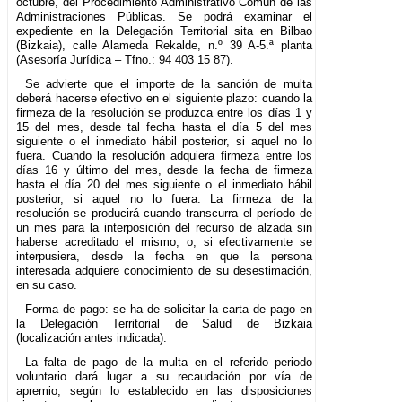
octubre, del Procedimiento Administrativo Común de las
Administraciones Públicas. Se podrá examinar el
expediente en la Delegación Territorial sita en Bilbao
(Bizkaia), calle Alameda Rekalde, n.º 39 A-5.ª planta
(Asesoría Jurídica – Tfno.: 94 403 15 87).
Se advierte que el importe de la sanción de multa
deberá hacerse efectivo en el siguiente plazo: cuando la
firmeza de la resolución se produzca entre los días 1 y
15 del mes, desde tal fecha hasta el día 5 del mes
siguiente o el inmediato hábil posterior, si aquel no lo
fuera. Cuando la resolución adquiera firmeza entre los
días 16 y último del mes, desde la fecha de firmeza
hasta el día 20 del mes siguiente o el inmediato hábil
posterior, si aquel no lo fuera. La firmeza de la
resolución se producirá cuando transcurra el período de
un mes para la interposición del recurso de alzada sin
haberse acreditado el mismo, o, si efectivamente se
interpusiera, desde la fecha en que la persona
interesada adquiere conocimiento de su desestimación,
en su caso.
Forma de pago: se ha de solicitar la carta de pago en
la Delegación Territorial de Salud de Bizkaia
(localización antes indicada).
La falta de pago de la multa en el referido periodo
voluntario dará lugar a su recaudación por vía de
apremio, según lo establecido en las disposiciones