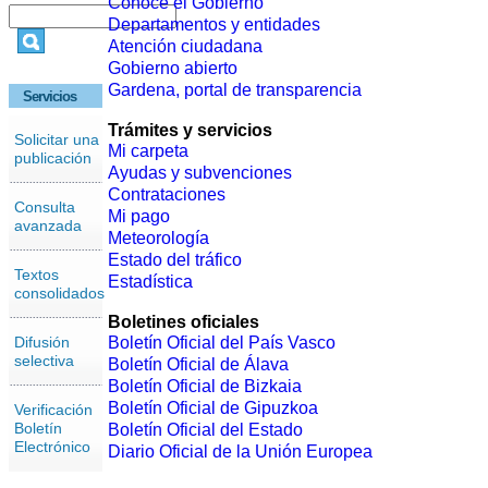
Conoce el Gobierno
Departamentos y entidades
Atención ciudadana
Gobierno abierto
Gardena, portal de transparencia
Servicios
Trámites y servicios
Solicitar una
Mi carpeta
publicación
Ayudas y subvenciones
Contrataciones
Consulta
Mi pago
avanzada
Meteorología
Estado del tráfico
Textos
Estadística
consolidados
Boletines oficiales
Difusión
Boletín Oficial del País Vasco
selectiva
Boletín Oficial de Álava
Boletín Oficial de Bizkaia
Boletín Oficial de Gipuzkoa
Verificación
Boletín
Boletín Oficial del Estado
Electrónico
Diario Oficial de la Unión Europea