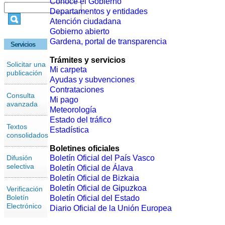
Conoce el Gobierno
Departamentos y entidades
Atención ciudadana
Gobierno abierto
Gardena, portal de transparencia
Servicios
Trámites y servicios
Solicitar una
Mi carpeta
publicación
Ayudas y subvenciones
Contrataciones
Consulta
Mi pago
avanzada
Meteorología
Estado del tráfico
Textos
Estadística
consolidados
Boletines oficiales
Difusión
Boletín Oficial del País Vasco
selectiva
Boletín Oficial de Álava
Boletín Oficial de Bizkaia
Boletín Oficial de Gipuzkoa
Verificación
Boletín
Boletín Oficial del Estado
Electrónico
Diario Oficial de la Unión Europea