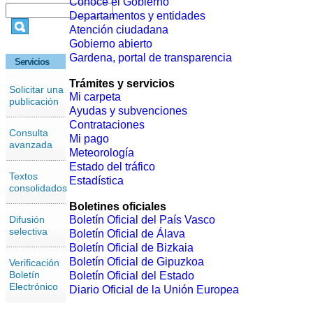
Conoce el Gobierno
Departamentos y entidades
Atención ciudadana
Gobierno abierto
Gardena, portal de transparencia
Servicios
Trámites y servicios
Solicitar una
Mi carpeta
publicación
Ayudas y subvenciones
Contrataciones
Consulta
Mi pago
avanzada
Meteorología
Estado del tráfico
Textos
Estadística
consolidados
Boletines oficiales
Difusión
Boletín Oficial del País Vasco
selectiva
Boletín Oficial de Álava
Boletín Oficial de Bizkaia
Boletín Oficial de Gipuzkoa
Verificación
Boletín
Boletín Oficial del Estado
Electrónico
Diario Oficial de la Unión Europea