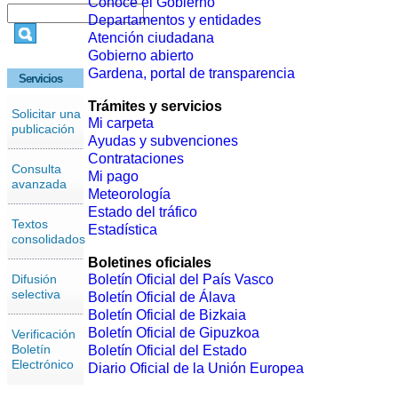
Conoce el Gobierno
Departamentos y entidades
Atención ciudadana
Gobierno abierto
Gardena, portal de transparencia
Servicios
Trámites y servicios
Solicitar una
Mi carpeta
publicación
Ayudas y subvenciones
Contrataciones
Consulta
Mi pago
avanzada
Meteorología
Estado del tráfico
Textos
Estadística
consolidados
Boletines oficiales
Difusión
Boletín Oficial del País Vasco
selectiva
Boletín Oficial de Álava
Boletín Oficial de Bizkaia
Boletín Oficial de Gipuzkoa
Verificación
Boletín
Boletín Oficial del Estado
Electrónico
Diario Oficial de la Unión Europea