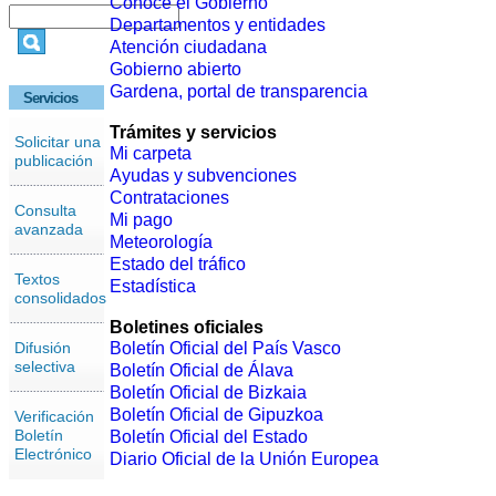
Conoce el Gobierno
Departamentos y entidades
Atención ciudadana
Gobierno abierto
Gardena, portal de transparencia
Servicios
Trámites y servicios
Solicitar una
Mi carpeta
publicación
Ayudas y subvenciones
Contrataciones
Consulta
Mi pago
avanzada
Meteorología
Estado del tráfico
Textos
Estadística
consolidados
Boletines oficiales
Difusión
Boletín Oficial del País Vasco
selectiva
Boletín Oficial de Álava
Boletín Oficial de Bizkaia
Boletín Oficial de Gipuzkoa
Verificación
Boletín
Boletín Oficial del Estado
Electrónico
Diario Oficial de la Unión Europea