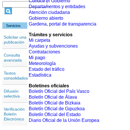
Conoce el Gobierno
Departamentos y entidades
Atención ciudadana
Gobierno abierto
Gardena, portal de transparencia
Servicios
Trámites y servicios
Solicitar una
Mi carpeta
publicación
Ayudas y subvenciones
Contrataciones
Consulta
Mi pago
avanzada
Meteorología
Estado del tráfico
Textos
Estadística
consolidados
Boletines oficiales
Difusión
Boletín Oficial del País Vasco
selectiva
Boletín Oficial de Álava
Boletín Oficial de Bizkaia
Boletín Oficial de Gipuzkoa
Verificación
Boletín
Boletín Oficial del Estado
Electrónico
Diario Oficial de la Unión Europea