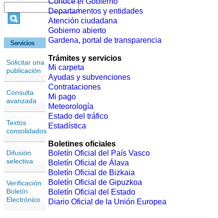
Conoce el Gobierno
Departamentos y entidades
Atención ciudadana
Gobierno abierto
Gardena, portal de transparencia
Servicios
Trámites y servicios
Solicitar una
Mi carpeta
publicación
Ayudas y subvenciones
Contrataciones
Consulta
Mi pago
avanzada
Meteorología
Estado del tráfico
Textos
Estadística
consolidados
Boletines oficiales
Difusión
Boletín Oficial del País Vasco
selectiva
Boletín Oficial de Álava
Boletín Oficial de Bizkaia
Boletín Oficial de Gipuzkoa
Verificación
Boletín
Boletín Oficial del Estado
Electrónico
Diario Oficial de la Unión Europea