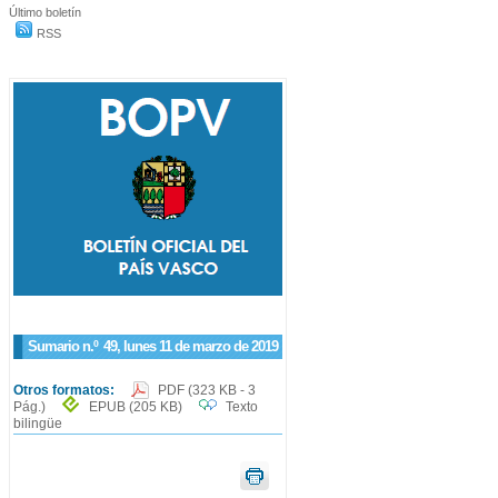
Último boletín
RSS
Sumario n.º
49
, lunes 11 de marzo de 2019
Otros formatos:
PDF
(323 KB - 3
Pág.)
EPUB
(205 KB)
Texto
bilingüe