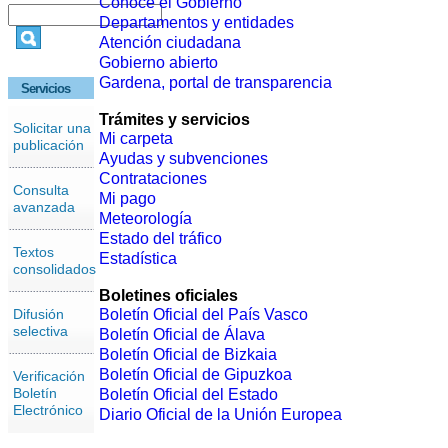
Conoce el Gobierno
Departamentos y entidades
Atención ciudadana
Gobierno abierto
Gardena, portal de transparencia
Servicios
Trámites y servicios
Solicitar una
Mi carpeta
publicación
Ayudas y subvenciones
Contrataciones
Consulta
Mi pago
avanzada
Meteorología
Estado del tráfico
Textos
Estadística
consolidados
Boletines oficiales
Difusión
Boletín Oficial del País Vasco
selectiva
Boletín Oficial de Álava
Boletín Oficial de Bizkaia
Boletín Oficial de Gipuzkoa
Verificación
Boletín
Boletín Oficial del Estado
Electrónico
Diario Oficial de la Unión Europea