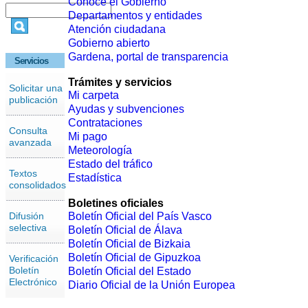
Conoce el Gobierno
Departamentos y entidades
Atención ciudadana
Gobierno abierto
Gardena, portal de transparencia
Servicios
Trámites y servicios
Solicitar una
Mi carpeta
publicación
Ayudas y subvenciones
Contrataciones
Consulta
Mi pago
avanzada
Meteorología
Estado del tráfico
Textos
Estadística
consolidados
Boletines oficiales
Difusión
Boletín Oficial del País Vasco
selectiva
Boletín Oficial de Álava
Boletín Oficial de Bizkaia
Boletín Oficial de Gipuzkoa
Verificación
Boletín
Boletín Oficial del Estado
Electrónico
Diario Oficial de la Unión Europea