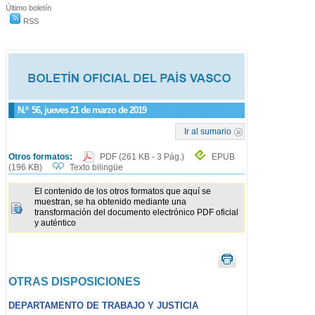
Último boletín
RSS
N.º
56
, jueves 21 de marzo de 2019
Ir al sumario
Otros formatos:
PDF
(261 KB - 3 Pág.)
EPUB
(196 KB)
Texto bilingüe
El contenido de los otros formatos que aquí se
muestran, se ha obtenido mediante una
transformación del documento electrónico PDF oficial
y auténtico
OTRAS DISPOSICIONES
DEPARTAMENTO DE TRABAJO Y JUSTICIA