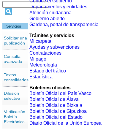
Conoce el Gobierno
Departamentos y entidades
Atención ciudadana
Gobierno abierto
Gardena, portal de transparencia
Servicios
Trámites y servicios
Solicitar una
Mi carpeta
publicación
Ayudas y subvenciones
Contrataciones
Consulta
Mi pago
avanzada
Meteorología
Estado del tráfico
Textos
Estadística
consolidados
Boletines oficiales
Difusión
Boletín Oficial del País Vasco
selectiva
Boletín Oficial de Álava
Boletín Oficial de Bizkaia
Boletín Oficial de Gipuzkoa
Verificación
Boletín
Boletín Oficial del Estado
Electrónico
Diario Oficial de la Unión Europea