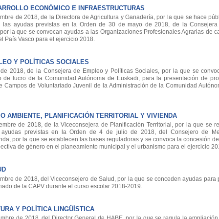
ARROLLO ECONÓMICO E INFRAESTRUCTURAS
e de 2018, de la Directora de Agricultura y Ganadería, por la que se hace públi
e las ayudas previstas en la Orden de 30 de mayo de 2018, de la Consejera
 por la que se convocan ayudas a las Organizaciones Profesionales Agrarias de ca
País Vasco para el ejercicio 2018.
EO Y POLÍTICAS SOCIALES
 2018, de la Consejera de Empleo y Políticas Sociales, por la que se convo
mo de lucro de la Comunidad Autónoma de Euskadi, para la presentación de pro
 Campos de Voluntariado Juvenil de la Administración de la Comunidad Autón
 AMBIENTE, PLANIFICACIÓN TERRITORIAL Y VIVIENDA
e de 2018, de la Viceconsejera de Planificación Territorial, por la que se r
s ayudas previstas en la Orden de 4 de julio de 2018, del Consejero de Me
vienda, por la que se establecen las bases reguladoras y se convoca la concesión 
pectiva de género en el planeamiento municipal y el urbanismo para el ejercicio 20
UD
re de 2018, del Viceconsejero de Salud, por la que se conceden ayudas para 
mnado de la CAPV durante el curso escolar 2018-2019.
RA Y POLÍTICA LINGÜÍSTICA
re de 2018, del Director General de HABE, por la que se regula la ampliación