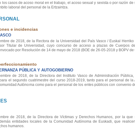
 los casos de acoso moral en el trabajo, el acoso sexual y sexista o por razón de
bito laboral del personal de la Ertzaintza.
ERSONAL
ones e incidencias
VASCO
e de 2018, de la Rectora de la Universidad del País Vasco / Euskal Herriko U
sor Titular de Universidad, cuyo concurso de acceso a plazas de Cuerpos de
convocado por Resolución de 14 de mayo de 2018 (BOE de 26-05-2018 y BOPV de 
perfeccionamiento
ERNANZA PÚBLICA Y AUTOGOBIERNO
re de 2018, de la Directora del Instituto Vasco de Administración Pública,
ara el segundo cuatrimestre del curso 2018-2019, tanto para el personal de la 
a Comunidad Autónoma como para el personal de los entes públicos con convenio d
NES
re de 2018, de la Directora de Víctimas y Derechos Humanos, por la que s
 demás entidades locales de la Comunidad Autónoma de Euskadi, que realice
echos humanos.