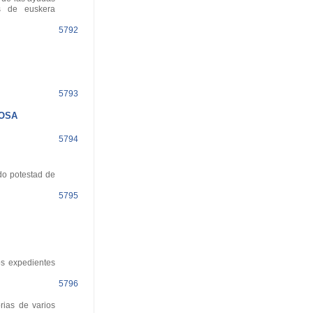
os de euskera
5792
5793
LOSA
5794
do potestad de
5795
os expedientes
5796
rias de varios