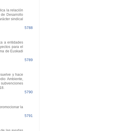
ca la relación
 de Desarrollo
rácter sindical
5788
ca a entidades
yectos para el
oma de Euskadi
5789
esuelve y hace
dio Ambiente,
de subvenciones
18.
5790
promocionar la
5791
 de las ayudas