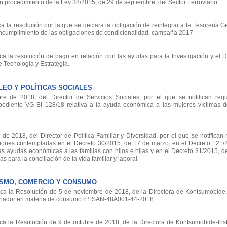
 procedimiento de la Ley 38/2015, de 29 de septiembre, del Sector Ferroviario.
 la resolución por la que se declara la obligación de reintegrar a la Tesorería G
incumplimiento de las obligaciones de condicionalidad, campaña 2017.
a la resolución de pago en relación con las ayudas para la Investigación y el D
 Tecnología y Estrategia.
EO Y POLÍTICAS SOCIALES
 de 2018, del Director de Servicios Sociales, por el que se notifican requ
pediente VG BI 128/18 relativa a la ayuda económica a las mujeres víctimas d
 2018, del Director de Política Familiar y Diversidad, por el que se notifican 
iones contempladas en el Decreto 30/2015, de 17 de marzo, en el Decreto 121/
 las ayudas económicas a las familias con hijos e hijas y en el Decreto 31/2015, 
s para la conciliación de la vida familiar y laboral.
ISMO, COMERCIO Y CONSUMO
ca la Resolución de 5 de noviembre de 2018, de la Directora de Kontsumobide,
onador en materia de consumo n.º SAN-48A001-44-2018.
ca la Resolución de 9 de octubre de 2018, de la Directora de Kontsumobide-Inst