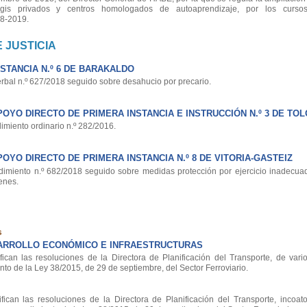
gis privados y centros homologados de autoaprendizaje, por los curs
18-2019.
 JUSTICIA
STANCIA N.º 6 DE BARAKALDO
rbal n.º 627/2018 seguido sobre desahucio por precario.
OYO DIRECTO DE PRIMERA INSTANCIA E INSTRUCCIÓN N.º 3 DE TO
miento ordinario n.º 282/2016.
OYO DIRECTO DE PRIMERA INSTANCIA N.º 8 DE VITORIA-GASTEIZ
imiento n.º 682/2018 seguido sobre medidas protección por ejercicio inadecua
enes.
s
ARROLLO ECONÓMICO E INFRAESTRUCTURAS
can las resoluciones de la Directora de Planificación del Transporte, de vari
to de la Ley 38/2015, de 29 de septiembre, del Sector Ferroviario.
can las resoluciones de la Directora de Planificación del Transporte, incoato