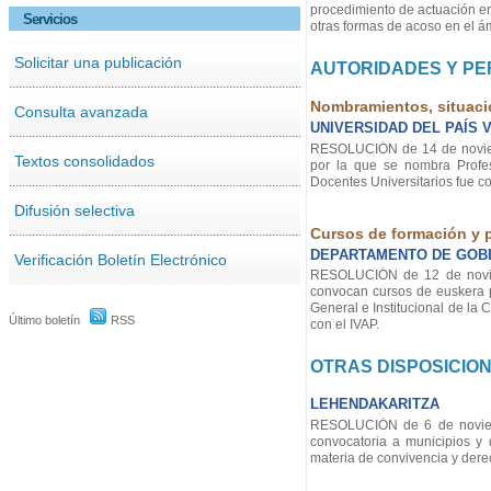
procedimiento de actuación en
Servicios
otras formas de acoso en el ám
Solicitar una publicación
AUTORIDADES Y P
Nombramientos, situaci
Consulta avanzada
UNIVERSIDAD DEL PAÍS 
RESOLUCIÓN de 14 de noviembr
Textos consolidados
por la que se nombra Profe
Docentes Universitarios fue 
Difusión selectiva
Cursos de formación y 
DEPARTAMENTO DE GOB
Verificación Boletín Electrónico
RESOLUCIÓN de 12 de noviemb
convocan cursos de euskera p
General e Institucional de l
Último boletín
RSS
con el IVAP.
OTRAS DISPOSICIO
LEHENDAKARITZA
RESOLUCIÓN de 6 de noviemb
convocatoria a municipios y
materia de convivencia y der