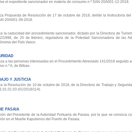
lve el expediente sancionador en materia de consumo n.º SAN-20A001-12-2018.
ca Propuesta de Resolución de 17 de octubre de 2018, del/de la Instructor/a del
SAN-20A001-39-2018.
a la caducidad del procedimiento sancionador, dictado por la Directora de Turism
2/1998, de 20 de febrero, reguladora de la Potestad Sancionadora de las Ad
ónoma del País Vasco.
URIDAD
a a las personas interesadas en el Procedimiento Abreviado 141/2018 seguido a
vo n.º 6, de Bilbao.
AJO Y JUSTICIA
a la Resolución de 10 de octubre de 2018, de la Directora de Trabajo y Segurida
.01.01.03 (01/2018/114).
DE PASAIA
ión del Presidente de la Autoridad Portuaria de Pasaia, por la que se convoca c
ión en el Muelle Kaputxinos del Puerto de Pasaia.