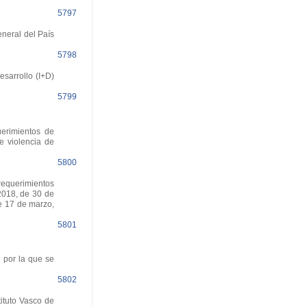
5797
eneral del País
5798
esarrollo (I+D)
5799
erimientos de
e violencia de
5800
requerimientos
2018, de 30 de
de 17 de marzo,
5801
 por la que se
5802
ituto Vasco de