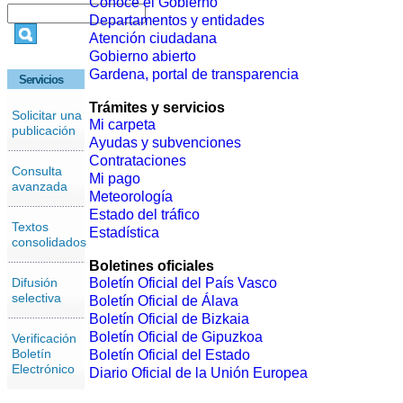
Conoce el Gobierno
Departamentos y entidades
Atención ciudadana
Gobierno abierto
Gardena, portal de transparencia
Servicios
Trámites y servicios
Solicitar una
Mi carpeta
publicación
Ayudas y subvenciones
Contrataciones
Consulta
Mi pago
avanzada
Meteorología
Estado del tráfico
Textos
Estadística
consolidados
Boletines oficiales
Difusión
Boletín Oficial del País Vasco
selectiva
Boletín Oficial de Álava
Boletín Oficial de Bizkaia
Boletín Oficial de Gipuzkoa
Verificación
Boletín
Boletín Oficial del Estado
Electrónico
Diario Oficial de la Unión Europea