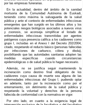
por las empresas funerarias.
En la actualidad, dentro del ámbito de la sanidad
mortuoria de la Comunidad Autónoma de Euskadi,
teniendo como máxima la salvaguarda de la salud
pública y ante el contexto de enfermedades infecciosas
emergentes que han surgido en los últimos años y los
potenciales riesgos biológicos asociados a nuevos virus
y zoonosis, se aconseja simplificar el listado de
enfermedades infecciosas transmitidas por agentes
patógenos cuya presencia califica a los cadáveres como
grupo I, incluidas en el Anexo I del Decreto 202/2004,
citado, respetando el reducto básico (personas fallecidas
por infecciones de carbunco, cólera y ébola),
posibilitando que las autoridades sanitarias adopten las
medidas específicas cuando circunstancias
epidemiológicas o de salud pública lo hagan necesario.
Además, no se justifica seguir manteniendo la
incineración como destino final obligatorio de los
cadáveres cuya causa de muerte sea alguna de las
enfermedades infecciosas del Grupo I, pudiendo optar
en adelante, tanto por la incineración como por el
enterramiento, sin detrimento de la salud pública y
respetando la voluntad y derechos de la persona
fallecida de conformidad con la normativa en vigor.
Por otro lado, en cuanto a la exigencia legal de
intervención exclusiva de la facultativa o del facultativo