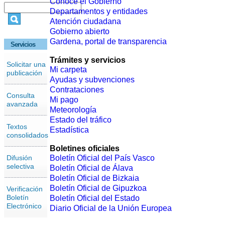
Conoce el Gobierno
Departamentos y entidades
Atención ciudadana
Gobierno abierto
Gardena, portal de transparencia
Servicios
Trámites y servicios
Solicitar una
Mi carpeta
publicación
Ayudas y subvenciones
Contrataciones
Consulta
Mi pago
avanzada
Meteorología
Estado del tráfico
Textos
Estadística
consolidados
Boletines oficiales
Difusión
Boletín Oficial del País Vasco
selectiva
Boletín Oficial de Álava
Boletín Oficial de Bizkaia
Boletín Oficial de Gipuzkoa
Verificación
Boletín
Boletín Oficial del Estado
Electrónico
Diario Oficial de la Unión Europea