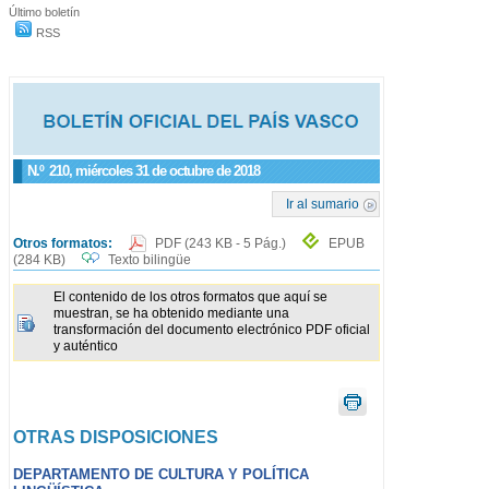
Último boletín
RSS
N.º
210
, miércoles 31 de octubre de 2018
Ir al sumario
Otros formatos:
PDF
(243 KB - 5 Pág.)
EPUB
(284 KB)
Texto bilingüe
El contenido de los otros formatos que aquí se
muestran, se ha obtenido mediante una
transformación del documento electrónico PDF oficial
y auténtico
OTRAS DISPOSICIONES
DEPARTAMENTO DE CULTURA Y POLÍTICA