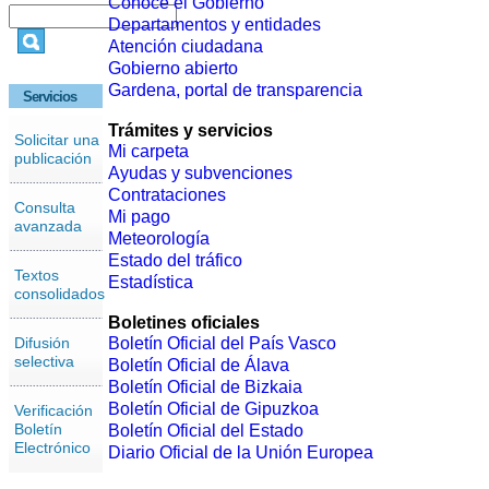
Conoce el Gobierno
Departamentos y entidades
Atención ciudadana
Gobierno abierto
Gardena, portal de transparencia
Servicios
Trámites y servicios
Solicitar una
Mi carpeta
publicación
Ayudas y subvenciones
Contrataciones
Consulta
Mi pago
avanzada
Meteorología
Estado del tráfico
Textos
Estadística
consolidados
Boletines oficiales
Difusión
Boletín Oficial del País Vasco
selectiva
Boletín Oficial de Álava
Boletín Oficial de Bizkaia
Boletín Oficial de Gipuzkoa
Verificación
Boletín
Boletín Oficial del Estado
Electrónico
Diario Oficial de la Unión Europea