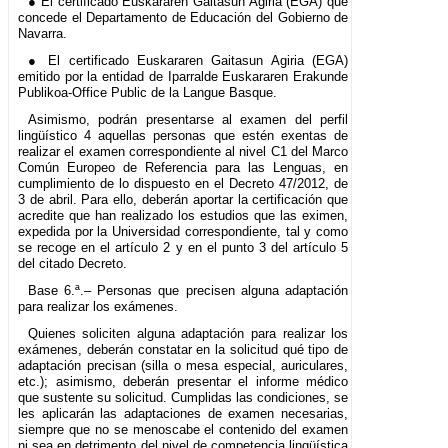
● El certificado Euskararen Gaitasun Agiria (EGA) que
concede el Departamento de Educación del Gobierno de
Navarra.
● El certificado Euskararen Gaitasun Agiria (EGA)
emitido por la entidad de Iparralde Euskararen Erakunde
Publikoa-Office Public de la Langue Basque.
Asimismo, podrán presentarse al examen del perfil
lingüístico 4 aquellas personas que estén exentas de
realizar el examen correspondiente al nivel C1 del Marco
Común Europeo de Referencia para las Lenguas, en
cumplimiento de lo dispuesto en el Decreto 47/2012, de
3 de abril. Para ello, deberán aportar la certificación que
acredite que han realizado los estudios que las eximen,
expedida por la Universidad correspondiente, tal y como
se recoge en el artículo 2 y en el punto 3 del artículo 5
del citado Decreto.
Base 6.ª.– Personas que precisen alguna adaptación
para realizar los exámenes.
Quienes soliciten alguna adaptación para realizar los
exámenes, deberán constatar en la solicitud qué tipo de
adaptación precisan (silla o mesa especial, auriculares,
etc.); asimismo, deberán presentar el informe médico
que sustente su solicitud. Cumplidas las condiciones, se
les aplicarán las adaptaciones de examen necesarias,
siempre que no se menoscabe el contenido del examen
ni sea en detrimento del nivel de competencia lingüística