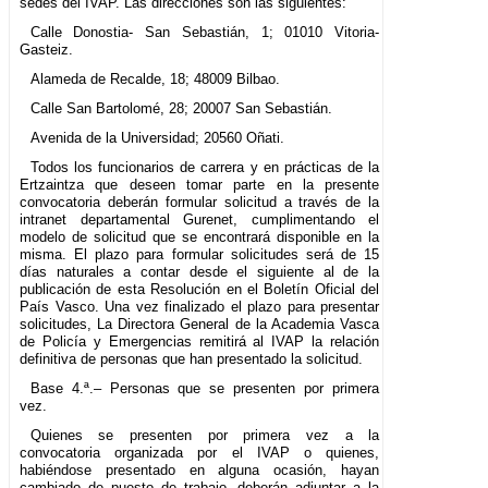
sedes del IVAP. Las direcciones son las siguientes:
Calle Donostia- San Sebastián, 1; 01010 Vitoria-
Gasteiz.
Alameda de Recalde, 18; 48009 Bilbao.
Calle San Bartolomé, 28; 20007 San Sebastián.
Avenida de la Universidad; 20560 Oñati.
Todos los funcionarios de carrera y en prácticas de la
Ertzaintza que deseen tomar parte en la presente
convocatoria deberán formular solicitud a través de la
intranet departamental Gurenet, cumplimentando el
modelo de solicitud que se encontrará disponible en la
misma. El plazo para formular solicitudes será de 15
días naturales a contar desde el siguiente al de la
publicación de esta Resolución en el Boletín Oficial del
País Vasco. Una vez finalizado el plazo para presentar
solicitudes, La Directora General de la Academia Vasca
de Policía y Emergencias remitirá al IVAP la relación
definitiva de personas que han presentado la solicitud.
Base 4.ª.– Personas que se presenten por primera
vez.
Quienes se presenten por primera vez a la
convocatoria organizada por el IVAP o quienes,
habiéndose presentado en alguna ocasión, hayan
cambiado de puesto de trabajo, deberán adjuntar a la