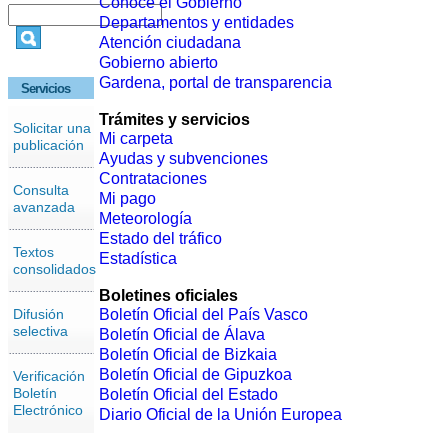
Conoce el Gobierno
Departamentos y entidades
Atención ciudadana
Gobierno abierto
Gardena, portal de transparencia
Servicios
Trámites y servicios
Solicitar una
Mi carpeta
publicación
Ayudas y subvenciones
Contrataciones
Consulta
Mi pago
avanzada
Meteorología
Estado del tráfico
Textos
Estadística
consolidados
Boletines oficiales
Difusión
Boletín Oficial del País Vasco
selectiva
Boletín Oficial de Álava
Boletín Oficial de Bizkaia
Boletín Oficial de Gipuzkoa
Verificación
Boletín
Boletín Oficial del Estado
Electrónico
Diario Oficial de la Unión Europea