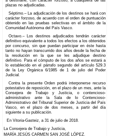
a destinarle, con carácter forzoso, a cualquiera de las
plazas no adjudicadas.
Séptimo.– La adjudicación de los destinos se hará con
carácter forzoso, de acuerdo con el orden de puntuación
obtenido en las pruebas selectivas en el ámbito de la
Comunidad Autónoma del País Vasco.
Octavo.– Los destinos adjudicados tendrán carácter
definitivo equivalente a todos los efectos a los obtenidos
por concurso, sin que puedan participar en éste hasta
tanto no hayan transcurrido dos años desde la fecha de
la resolución en la que se les adjudique destino
definitivo. Para el cómputo de los dos años se estará a
lo establecido en el párrafo segundo del artículo 529.3
de la Ley Orgánica 6/1985 de 1 de julio del Poder
Judicial.
Contra la presente Orden podrá interponerse recurso
potestativo de reposición, en el plazo de un mes, ante la
Consejera de Trabajo y Justicia, o contencioso-
administrativo ante la Sala de lo Contencioso-
Administrativo del Tribunal Superior de Justicia del País
Vasco, en el plazo de dos meses, a partir del día
siguiente a su publicación.
En Vitoria-Gasteiz, a 31 de julio de 2018.
La Consejera de Trabajo y Justicia,
MARÍA JESÚS CARMEN SAN JOSÉ LÓPEZ.