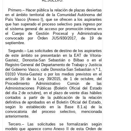
RESUELVO:
Primero.– Hacer pública la relación de plazas desiertas
en el ámbito territorial de la Comunidad Autónoma del
País Vasco (Anexo I), que se ofrecen a los aspirantes
que han superado el proceso selectivo para ingreso por
el sistema general de acceso por promoción interna en
el Cuerpo de Gestión Procesal y Administrativa
convocado por Órden JUS/930/2017, de 19 de
septiembre.
Segundo.– Las solicitudes de destino de los aspirantes
de este ámbito se presentarán en la EAT de Vitoria-
Gasteiz, Donostia-San Sebastián o Bilbao o en el
Registro General del Departamento de Trabajo y Justicia
del Gobierno Vasco, calle Donostia-San Sebastián n.º 1,
01010 Vitoria-Gasteiz o por los medios previstos en el
artículo 16 de la Ley 39/2015, de 1 de octubre, del
Procedimiento Administrativo Común de las
Administraciones Públicas (Boletín Oficial del Estado
del día 2 de octubre), en el plazo de veinte días hábiles
contados a partir de la publicación de la relación
definitiva de aprobados en el Boletín Oficial del Estado,
según lo establecido en la Base 8.1.a) de la
convocatoria del proceso selectivo, mencionada
anteriormente.
Tercero.– Las solicitudes se formalizarán según
modelo que aparece como Anexo II de esta Orden de