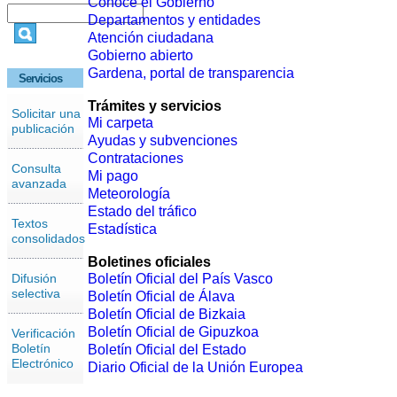
Conoce el Gobierno
Departamentos y entidades
Atención ciudadana
Gobierno abierto
Gardena, portal de transparencia
Servicios
Trámites y servicios
Solicitar una
Mi carpeta
publicación
Ayudas y subvenciones
Contrataciones
Consulta
Mi pago
avanzada
Meteorología
Estado del tráfico
Textos
Estadística
consolidados
Boletines oficiales
Difusión
Boletín Oficial del País Vasco
selectiva
Boletín Oficial de Álava
Boletín Oficial de Bizkaia
Boletín Oficial de Gipuzkoa
Verificación
Boletín
Boletín Oficial del Estado
Electrónico
Diario Oficial de la Unión Europea