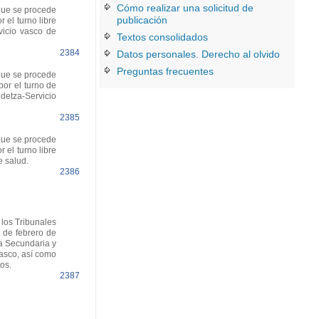
Cómo realizar una solicitud de
que se procede
publicación
 el turno libre
vicio vasco de
Textos consolidados
2384
Datos personales. Derecho al olvido
Preguntas frecuentes
que se procede
por el turno de
detza-Servicio
2385
que se procede
 el turno libre
e salud.
2386
los Tribunales
 de febrero de
a Secundaria y
asco, así como
os.
2387