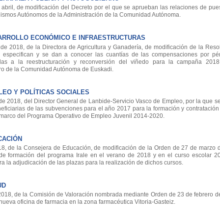
ril, de modificación del Decreto por el que se aprueban las relaciones de pues
nismos Autónomos de la Administración de la Comunidad Autónoma.
ARROLLO ECONÓMICO E INFRAESTRUCTURAS
 2018, de la Directora de Agricultura y Ganadería, de modificación de la Reso
e especifican y se dan a conocer las cuantías de las compensaciones por pé
das a la reestructuración y reconversión del viñedo para la campaña 201
tro de la Comunidad Autónoma de Euskadi.
EO Y POLÍTICAS SOCIALES
 2018, del Director General de Lanbide-Servicio Vasco de Empleo, por la que se
neficiarias de las subvenciones para el año 2017 para la formación y contratació
 marco del Programa Operativo de Empleo Juvenil 2014-2020.
CACIÓN
, de la Consejera de Educación, de modificación de la Orden de 27 de marzo d
de formación del programa Irale en el verano de 2018 y en el curso escolar 2
a la adjudicación de las plazas para la realización de dichos cursos.
UD
18, de la Comisión de Valoración nombrada mediante Orden de 23 de febrero de
 nueva oficina de farmacia en la zona farmacéutica Vitoria-Gasteiz.