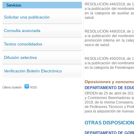
RESOLUCIÓN 446/2018, de 17 d
Servicios
a la publicación del nombramie
en la categoría de auxiliar 
Solicitar una publicación
salud.
Consulta avanzada
RESOLUCIÓN 449/2018, de 17 d
a la publicación del nombramie
promoción interna en la cate
Textos consolidados
vasco de salud.
Difusión selectiva
RESOLUCIÓN 450/2018, de 17 d
a la publicación del nombramie
en la categoría de Fisioterape
Verificación Boletín Electrónico
Oposiciones y concurs
Último boletín
RSS
DEPARTAMENTO DE EDU
ORDEN de 25 de abril de 2018,
y Comisiones Baremadoras qu
2018, de la misma Consejera,
de Profesores Técnicos y Pro
para la adquisición de nuevas 
OTRAS DISPOSICIO
DEPARTAMENTO DE GOB