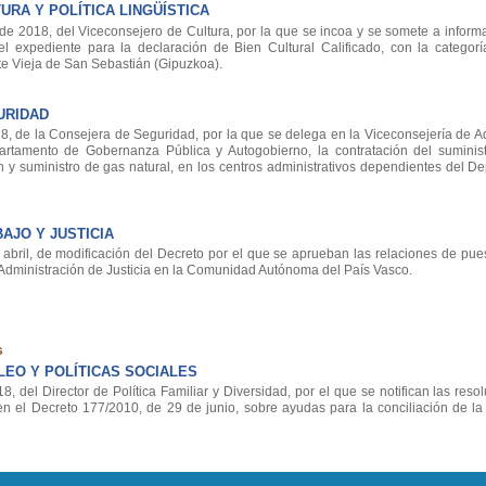
RA Y POLÍTICA LINGÜÍSTICA
 2018, del Viceconsejero de Cultura, por la que se incoa y se somete a informa
el expediente para la declaración de Bien Cultural Calificado, con la categor
te Vieja de San Sebastián (Gipuzkoa).
URIDAD
, de la Consejera de Seguridad, por la que se delega en la Viceconsejería de Ad
artamento de Gobernanza Pública y Autogobierno, la contratación del suminis
ión y suministro de gas natural, en los centros administrativos dependientes del 
AJO Y JUSTICIA
ril, de modificación del Decreto por el que se aprueban las relaciones de pues
Administración de Justicia en la Comunidad Autónoma del País Vasco.
s
EO Y POLÍTICAS SOCIALES
 del Director de Política Familiar y Diversidad, por el que se notifican las reso
 el Decreto 177/2010, de 29 de junio, sobre ayudas para la conciliación de la v