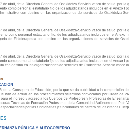
e abril, de la Directora General de Osakidetza-Servicio vasco de salud, por la 
nto como personal estatutario fijo de los adjudicatarios incluidos en el Anexo I por
administrativo con destino en las organizaciones de servicios de Osakidetza-Ser
e abril, de la Directora General de Osakidetza-Servicio vasco de salud, por la 
nto como personal estatutario fijo, de los adjudicatarios incluidos en el Anexo I 
goría de Fisioterapeuta con destino en las organizaciones de servicios de Osaki
e abril, de la Directora General de Osakidetza-Servicio vasco de salud, por la 
nto como personal estatutario fijo de los adjudicatarios incluidos en el Anexo I por
uta con destino en las organizaciones de servicios de Osakidetza-Servicio vasco d
os
CACIÓN
 de la Consejera de Educación, por la que se da publicidad a la composición de 
e han de actuar en los procedimientos selectivos convocados por Orden de 26
 para el ingreso y acceso a los Cuerpos de Profesores y Profesoras de Enseñanz
fesoras Técnicas de Formación Profesional de la Comunidad Autónoma del País V
especialidades por las funcionarias y funcionarios de carrera de los citados Cuerp
NES
ERNANZA PÚBLICA Y AUTOGOBIERNO