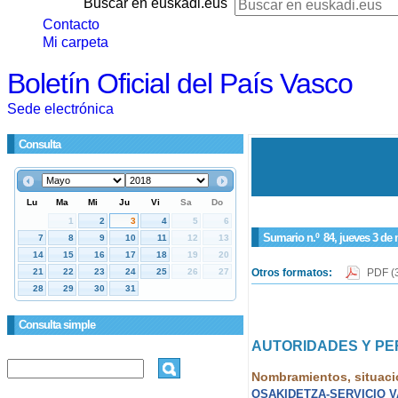
Buscar en euskadi.eus
Contacto
Mi carpeta
Boletín Oficial del País Vasco
Sede electrónica
Consulta
Sumario n.º
84
, jueves 3 de
Otros formatos:
PDF
(
Consulta simple
AUTORIDADES Y P
Nombramientos, situaci
OSAKIDETZA-SERVICIO 