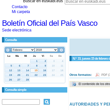
Buscar en euskadi.eus
Contacto
Mi carpeta
Boletín Oficial del País Vasco
Sede electrónica
Consulta
N.º
33
, jueves 15 de febrero 
Otros formatos:
PDF
(
El contenido de los otr
Consulta simple
AUTORIDADES Y P