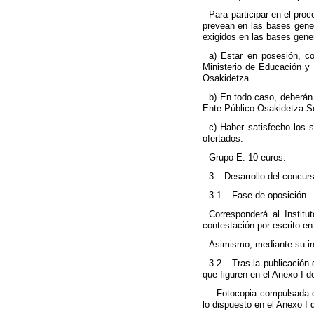
Para participar en el pro
prevean en las bases gener
exigidos en las bases gener
a) Estar en posesión, co
Ministerio de Educación y 
Osakidetza.
b) En todo caso, deberán 
Ente Público Osakidetza-Se
c) Haber satisfecho los s
ofertados:
Grupo E: 10 euros.
3.– Desarrollo del concur
3.1.– Fase de oposición.
Corresponderá al Institu
contestación por escrito en
Asimismo, mediante su incl
3.2.– Tras la publicación
que figuren en el Anexo I 
– Fotocopia compulsada o 
lo dispuesto en el Anexo I 