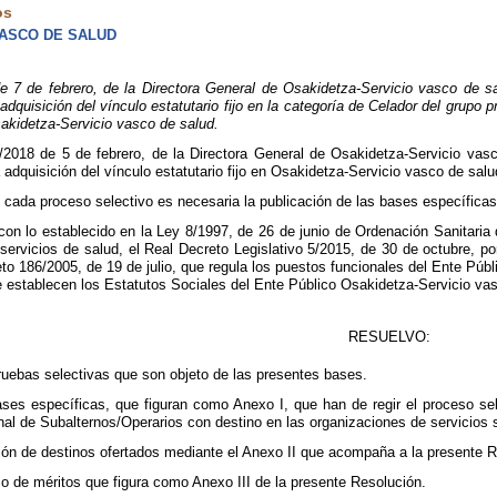
os
VASCO DE SALUD
 de febrero, de la Directora General de Osakidetza-Servicio vasco de sal
adquisición del vínculo estatutario fijo en la categoría de Celador del grupo 
sakidetza-Servicio vasco de salud.
2018 de 5 de febrero, de la Directora General de Osakidetza-Servicio vas
 adquisición del vínculo estatutario fijo en Osakidetza-Servicio vasco de sa
e cada proceso selectivo es necesaria la publicación de las bases específicas
con lo establecido en la Ley 8/1997, de 26 de junio de Ordenación Sanitaria
 servicios de salud, el Real Decreto Legislativo 5/2015, de 30 de octubre, po
to 186/2005, de 19 de julio, que regula los puestos funcionales del Ente Púb
e establecen los Estatutos Sociales del Ente Público Osakidetza-Servicio vas
RESUELVO:
ruebas selectivas que son objeto de las presentes bases.
es específicas, que figuran como Anexo I, que han de regir el proceso select
nal de Subalternos/Operarios con destino en las organizaciones de servicios 
ción de destinos ofertados mediante el Anexo II que acompaña a la presente 
o de méritos que figura como Anexo III de la presente Resolución.