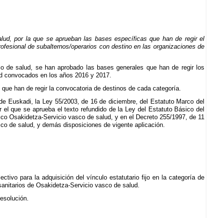
ud, por la que se aprueban las bases específicas que han de regir el
profesional de subalternos/operarios con destino en las organizaciones de
co de salud, se han aprobado las bases generales que han de regir los
lud convocados en los años 2016 y 2017.
 que han de regir la convocatoria de destinos de cada categoría.
 de Euskadi, la Ley 55/2003, de 16 de diciembre, del Estatuto Marco del
r el que se aprueba el texto refundido de la Ley del Estatuto Básico del
lico Osakidetza-Servicio vasco de salud, y en el Decreto 255/1997, de 11
co de salud, y demás disposiciones de vigente aplicación.
ivo para la adquisición del vínculo estatutario fijo en la categoría de
sanitarios de Osakidetza-Servicio vasco de salud.
Resolución.