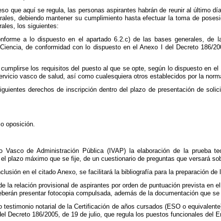
ceso que aquí se regula, las personas aspirantes habrán de reunir al último d
ales, debiendo mantener su cumplimiento hasta efectuar la toma de posesió
ales, los siguientes:
nforme a lo dispuesto en el apartado 6.2.c) de las bases generales, de l
Ciencia, de conformidad con lo dispuesto en el Anexo I del Decreto 186/200
cumplirse los requisitos del puesto al que se opte, según lo dispuesto en el 
rvicio vasco de salud, así como cualesquiera otros establecidos por la norma
iguientes derechos de inscripción dentro del plazo de presentación de solic
so oposición.
to Vasco de Administración Pública (IVAP) la elaboración de la prueba te
 el plazo máximo que se fije, de un cuestionario de preguntas que versará so
usión en el citado Anexo, se facilitará la bibliografía para la preparación de 
 de la relación provisional de aspirantes por orden de puntuación prevista en
deberán presentar fotocopia compulsada, además de la documentación que se re
testimonio notarial de la Certificación de años cursados (ESO o equivalente
del Decreto 186/2005, de 19 de julio, que regula los puestos funcionales del 