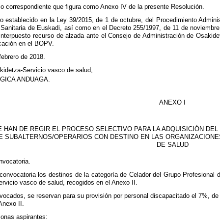
io correspondiente que figura como Anexo IV de la presente Resolución.
o establecido en la Ley 39/2015, de 1 de octubre, del Procedimiento Admini
 Sanitaria de Euskadi, así como en el Decreto 255/1997, de 11 de noviembre,
interpuesto recurso de alzada ante el Consejo de Administración de Osakidet
icación en el BOPV.
 febrero de 2018.
kidetza-Servicio vasco de salud,
GICA ANDUAGA.
ANEXO I
 HAN DE REGIR EL PROCESO SELECTIVO PARA LA ADQUISICIÓN DEL 
 SUBALTERNOS/OPERARIOS CON DESTINO EN LAS ORGANIZACIONES
DE SALUD
nvocatoria.
convocatoria los destinos de la categoría de Celador del Grupo Profesional 
rvicio vasco de salud, recogidos en el Anexo II.
vocados, se reservan para su provisión por personal discapacitado el 7%, de 
Anexo II.
sonas aspirantes: