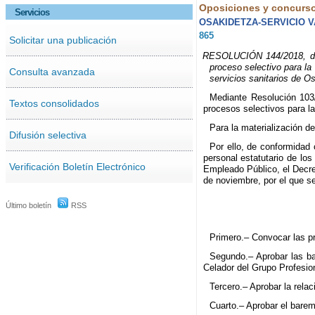
Oposiciones y concurs
Servicios
OSAKIDETZA-SERVICIO 
865
Solicitar una publicación
RESOLUCIÓN 144/2018, de 7
proceso selectivo para la 
Consulta avanzada
servicios sanitarios de O
Mediante Resolución 103/
Textos consolidados
procesos selectivos para la
Para la materialización d
Difusión selectiva
Por ello, de conformidad 
personal estatutario de los
Verificación Boletín Electrónico
Empleado Público, el Decre
de noviembre, por el que s
Último boletín
RSS
Primero.– Convocar las p
Segundo.– Aprobar las bas
Celador del Grupo Profesio
Tercero.– Aprobar la rela
Cuarto.– Aprobar el barem