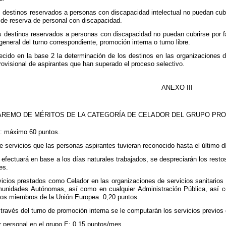
 destinos reservados a personas con discapacidad intelectual no puedan cubri
 de reserva de personal con discapacidad.
s destinos reservados a personas con discapacidad no puedan cubrirse por fa
eneral del turno correspondiente, promoción interna o turno libre.
cido en la base 2 la determinación de los destinos en las organizaciones de
provisional de aspirantes que han superado el proceso selectivo.
ANEXO III
AREMO DE MÉRITOS DE LA CATEGORÍA DE CELADOR DEL GRUPO PR
l: máximo 60 puntos.
 servicios que las personas aspirantes tuvieran reconocido hasta el último dí
 efectuará en base a los días naturales trabajados, se despreciarán los resto
es.
icios prestados como Celador en las organizaciones de servicios sanitarios 
unidades Autónomas, así como en cualquier Administración Pública, así com
os miembros de la Unión Europea. 0,20 puntos.
través del turno de promoción interna se le computarán los servicios previos
r personal en el grupo E: 0,15 puntos/mes.