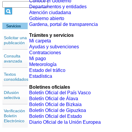
Conoce el Gobierno
Departamentos y entidades
Atención ciudadana
Gobierno abierto
Gardena, portal de transparencia
Servicios
Trámites y servicios
Solicitar una
Mi carpeta
publicación
Ayudas y subvenciones
Contrataciones
Consulta
Mi pago
avanzada
Meteorología
Estado del tráfico
Textos
Estadística
consolidados
Boletines oficiales
Difusión
Boletín Oficial del País Vasco
selectiva
Boletín Oficial de Álava
Boletín Oficial de Bizkaia
Boletín Oficial de Gipuzkoa
Verificación
Boletín
Boletín Oficial del Estado
Electrónico
Diario Oficial de la Unión Europea