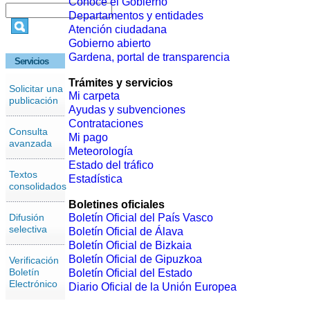
Conoce el Gobierno
Departamentos y entidades
Atención ciudadana
Gobierno abierto
Gardena, portal de transparencia
Servicios
Trámites y servicios
Solicitar una
Mi carpeta
publicación
Ayudas y subvenciones
Contrataciones
Consulta
Mi pago
avanzada
Meteorología
Estado del tráfico
Textos
Estadística
consolidados
Boletines oficiales
Difusión
Boletín Oficial del País Vasco
selectiva
Boletín Oficial de Álava
Boletín Oficial de Bizkaia
Boletín Oficial de Gipuzkoa
Verificación
Boletín
Boletín Oficial del Estado
Electrónico
Diario Oficial de la Unión Europea