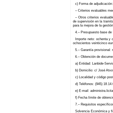
c) Forma de adjudicación: 
– Criterios evaluables me
– Otros criterios evaluab
de supervisión en la trami
para la mejora de la gestió
4.– Presupuesto base de l
Importe neto: ochenta y d
ochocientos veinticinco eur
5.– Garantía provisional: 
6.– Obtención de documen
a) Entidad: Lanbide-Servi
b) Domicilio: c/ José Atxot
c) Localidad y código post
d) Teléfonos: (945) 18.14.
e) E-mail: administra.lic
f) Fecha límite de obtenc
7.– Requisitos específicos
Solvencia Económica y fi