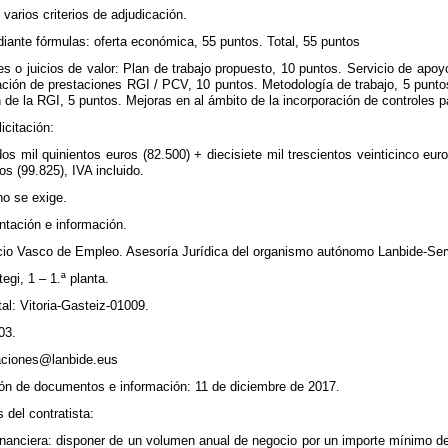
varios criterios de adjudicación.
diante fórmulas: oferta económica, 55 puntos. Total, 55 puntos
les o juicios de valor: Plan de trabajo propuesto, 10 puntos. Servicio de apo
tación de prestaciones RGI / PCV, 10 puntos. Metodología de trabajo, 5 punto
n de la RGI, 5 puntos. Mejoras en al ámbito de la incorporación de controles pa
icitación:
os mil quinientos euros (82.500) + diecisiete mil trescientos veinticinco eu
os (99.825), IVA incluido.
no se exige.
tación e información.
cio Vasco de Empleo. Asesoría Jurídica del organismo autónomo Lanbide-Serv
egi, 1 – 1.ª planta.
al: Vitoria-Gasteiz-01009.
03.
itaciones@lanbide.eus
ión de documentos e información: 11 de diciembre de 2017.
 del contratista:
nanciera: disponer de un volumen anual de negocio por un importe mínimo de