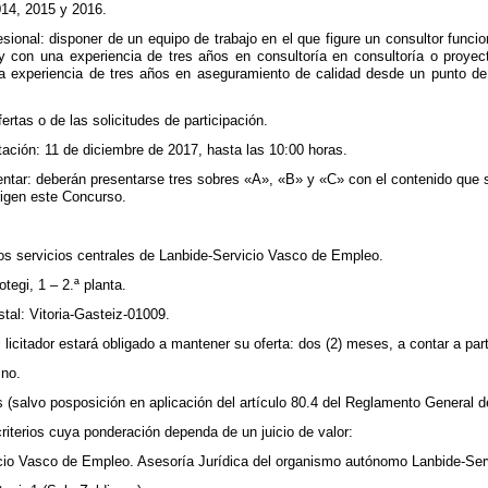
014, 2015 y 2016.
ional: disponer de un equipo de trabajo en el que figure un consultor funciona
 y con una experiencia de tres años en consultoría en consultoría o proye
 experiencia de tres años en aseguramiento de calidad desde un punto de vi
ertas o de las solicitudes de participación.
tación: 11 de diciembre de 2017, hasta las 10:00 horas.
tar: deberán presentarse tres sobres «A», «B» y «C» con el contenido que se
igen este Concurso.
los servicios centrales de Lanbide-Servicio Vasco de Empleo.
tegi, 1 – 2.ª planta.
stal: Vitoria-Gasteiz-01009.
l licitador estará obligado a mantener su oferta: dos (2) meses, a contar a part
 no.
as (salvo posposición en aplicación del artículo 80.4 del Reglamento General d
 criterios cuya ponderación dependa de un juicio de valor:
icio Vasco de Empleo. Asesoría Jurídica del organismo autónomo Lanbide-Serv