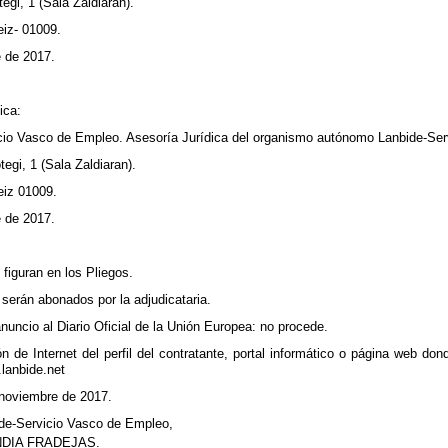
tegi, 1 (Sala Zaldiaran).
eiz- 01009.
e de 2017.
ica:
icio Vasco de Empleo. Asesoría Jurídica del organismo autónomo Lanbide-Serv
tegi, 1 (Sala Zaldiaran).
eiz 01009.
e de 2017.
 figuran en los Pliegos.
serán abonados por la adjudicataria.
nuncio al Diario Oficial de la Unión Europea: no procede.
n de Internet del perfil del contratante, portal informático o página web do
lanbide.net
 noviembre de 2017.
ide-Servicio Vasco de Empleo,
DIA FRADEJAS.