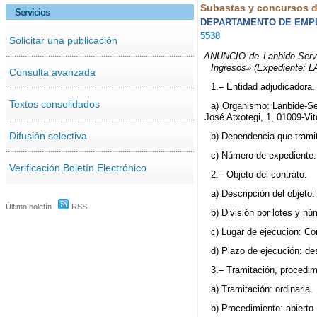
Subastas y concursos de
Servicios
DEPARTAMENTO DE EMPL
5538
Solicitar una publicación
ANUNCIO de Lanbide-Servici
Ingresos» (Expediente: L
Consulta avanzada
1.– Entidad adjudicadora.
Textos consolidados
a) Organismo: Lanbide-Se
José Atxotegi, 1, 01009-Vit
Difusión selectiva
b) Dependencia que trami
c) Número de expediente
Verificación Boletín Electrónico
2.– Objeto del contrato.
a) Descripción del objeto
Último boletín
RSS
b) División por lotes y nú
c) Lugar de ejecución: C
d) Plazo de ejecución: des
3.– Tramitación, procedim
a) Tramitación: ordinaria.
b) Procedimiento: abierto.