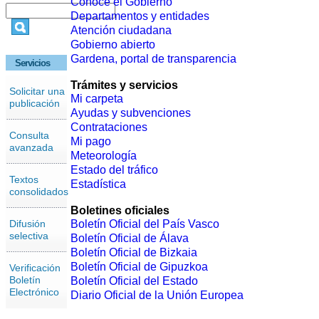
Conoce el Gobierno
Departamentos y entidades
Atención ciudadana
Gobierno abierto
Gardena, portal de transparencia
Servicios
Trámites y servicios
Solicitar una
Mi carpeta
publicación
Ayudas y subvenciones
Contrataciones
Consulta
Mi pago
avanzada
Meteorología
Estado del tráfico
Textos
Estadística
consolidados
Boletines oficiales
Difusión
Boletín Oficial del País Vasco
selectiva
Boletín Oficial de Álava
Boletín Oficial de Bizkaia
Boletín Oficial de Gipuzkoa
Verificación
Boletín
Boletín Oficial del Estado
Electrónico
Diario Oficial de la Unión Europea