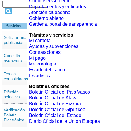
Conoce el Gobierno
Departamentos y entidades
Atención ciudadana
Gobierno abierto
Gardena, portal de transparencia
Servicios
Trámites y servicios
Solicitar una
Mi carpeta
publicación
Ayudas y subvenciones
Contrataciones
Consulta
Mi pago
avanzada
Meteorología
Estado del tráfico
Textos
Estadística
consolidados
Boletines oficiales
Difusión
Boletín Oficial del País Vasco
selectiva
Boletín Oficial de Álava
Boletín Oficial de Bizkaia
Boletín Oficial de Gipuzkoa
Verificación
Boletín
Boletín Oficial del Estado
Electrónico
Diario Oficial de la Unión Europea