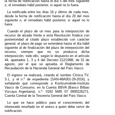
la fecha de notificación hasta el día 5 del mes siguiente
o, el inmediato hábil posterior, si aquel no lo fuera.
La notificada entre los días 16 y último de cada mes,
desde la fecha de notificación hasta el día 20 del mes
siguiente o, el inmediato hábil posterior, si aquel no lo
fuera:
Cuando el plazo de un mes para la interposición de
recurso de alzada frente a esta Resolución finalice con
posterioridad al citado plazo establecido con carácter
general, el plazo de pago se extenderá hasta el día hábil
siguiente al de finalización del plazo de interposición del
recurso, siempre que no se produzca dicha
interposición, todo ello, según lo dispuesto en el artículo
44, apartados 1, 3 y 4 del Decreto 212/1998, de 31 de
agosto, por el que se aprueba el Reglamento de
Recaudación de la Hacienda General del País Vasco.
El ingreso se realizará, citando el nombre Clínica TV,
S.L. y el n.º de expediente (SAN-48A001-29-2016), y
señalando que corresponde a Kontsumobide-Instituto
Vasco de Consumo, en la Cuenta BBVA (Banco Bilbao
Vizcaya Argentaria), n.º: 0182 5685 07 0000226271,
Cuenta Central de la Tesorería General del País Vasco.
Lo que se hace público para el conocimiento del
interesado reseñado en el anexo a quien debe servir de
notificación.