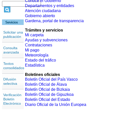
Conoce el Gobierno
Departamentos y entidades
Atención ciudadana
Gobierno abierto
Gardena, portal de transparencia
Servicios
Trámites y servicios
Solicitar una
Mi carpeta
publicación
Ayudas y subvenciones
Contrataciones
Consulta
Mi pago
avanzada
Meteorología
Estado del tráfico
Textos
Estadística
consolidados
Boletines oficiales
Difusión
Boletín Oficial del País Vasco
selectiva
Boletín Oficial de Álava
Boletín Oficial de Bizkaia
Boletín Oficial de Gipuzkoa
Verificación
Boletín
Boletín Oficial del Estado
Electrónico
Diario Oficial de la Unión Europea