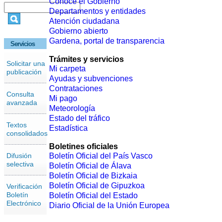
Conoce el Gobierno
Departamentos y entidades
Atención ciudadana
Gobierno abierto
Gardena, portal de transparencia
Servicios
Trámites y servicios
Solicitar una
Mi carpeta
publicación
Ayudas y subvenciones
Contrataciones
Consulta
Mi pago
avanzada
Meteorología
Estado del tráfico
Textos
Estadística
consolidados
Boletines oficiales
Difusión
Boletín Oficial del País Vasco
selectiva
Boletín Oficial de Álava
Boletín Oficial de Bizkaia
Boletín Oficial de Gipuzkoa
Verificación
Boletín
Boletín Oficial del Estado
Electrónico
Diario Oficial de la Unión Europea