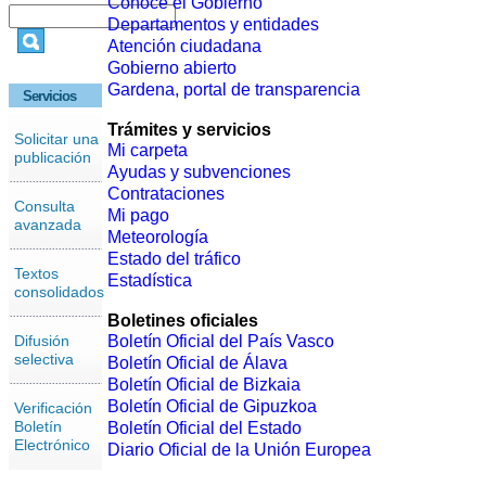
Conoce el Gobierno
Departamentos y entidades
Atención ciudadana
Gobierno abierto
Gardena, portal de transparencia
Servicios
Trámites y servicios
Solicitar una
Mi carpeta
publicación
Ayudas y subvenciones
Contrataciones
Consulta
Mi pago
avanzada
Meteorología
Estado del tráfico
Textos
Estadística
consolidados
Boletines oficiales
Difusión
Boletín Oficial del País Vasco
selectiva
Boletín Oficial de Álava
Boletín Oficial de Bizkaia
Boletín Oficial de Gipuzkoa
Verificación
Boletín
Boletín Oficial del Estado
Electrónico
Diario Oficial de la Unión Europea